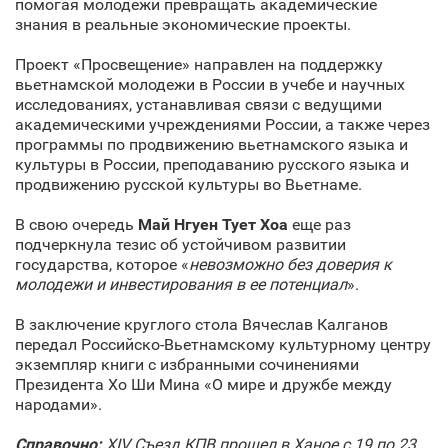
помогая молодежи превращать академические
знания в реальные экономические проекты.
Проект «Просвещение» направлен на поддержку
вьетнамской молодежи в России в учебе и научных
исследованиях, устанавливая связи с ведущими
академическими учреждениями России, а также через
программы по продвижению вьетнамского языка и
культуры в России, преподаванию русского языка и
продвижению русской культуры во Вьетнаме.
В свою очередь
Май Нгуен Тует Хоа
еще раз
подчеркнула тезис об устойчивом развитии
государства, которое «
невозможно без доверия к
молодежи и инвестирования в ее потенциал
».
В заключение круглого стола Вячеслав Калганов
передал Российско-Вьетнамскому культурному центру
экземпляр книги с избранными сочинениями
Президента Хо Ши Мина «О мире и дружбе между
народами».
Справочно:
XIV Съезд КПВ прошел в Ханое с 19 по 23