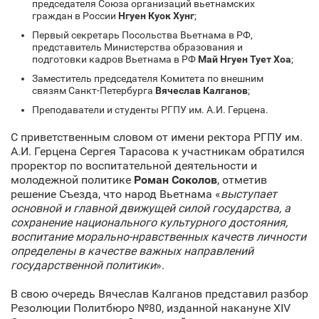
председателя Союза организаций вьетнамских
граждан в России
Нгуен Куок Хунг
;
Первый секретарь Посольства Вьетнама в РФ,
представитель Министерства образования и
подготовки кадров Вьетнама в РФ
Май Нгуен Тует Хоа
;
Заместитель председателя Комитета по внешним
связям Санкт‑Петербурга
Вячеслав Калганов
;
Преподаватели и студенты РГПУ им. А.И. Герцена.
С приветственным словом от имени ректора РГПУ им.
А.И. Герцена Сергея Тарасова к участникам обратился
проректор по воспитательной деятельности и
молодежной политике
Роман Соколов
, отметив
решение Съезда, что народ Вьетнама «
выступает
основной и главной движущей силой государства, а
сохранение национального культурного достояния,
воспитание морально-нравственных качеств личности
определены в качестве важных направлений
государственной политики
».
В свою очередь Вячеслав Калганов представил разбор
Резолюции Политбюро №80, изданной накануне XIV