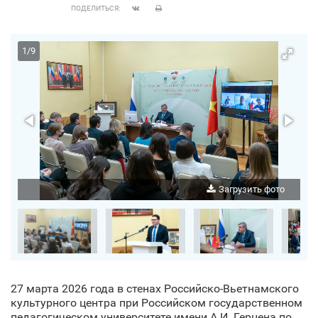
ПОДЕЛИТЬСЯ:
1
/
9
о
Загрузить фото
27 марта 2026 года в стенах Российско-Вьетнамского
культурного центра при Российском государственном
педагогическом университете имени А.И. Герцена по