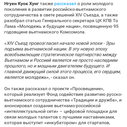
Нгуен Куок Хунг
также
рассказал
о роли молодого
поколения в развитии российско-вьетнамского
сотрудничества в свете решений XIV Съезда, а также
разобрал статью Генерального секретаря ЦК КПВ То
Лама «Молодежь и будущее нации», посвященную 95
годовщине вьетнамского Комсомола.
«
XIV Съезд провозгласил начало новой эпохи - Эры
подъема вьетнамской нации. В эту новую эпоху
всеобъемлющее стратегическое партнерство между
Вьетнамом и Россией является не просто наследием
прошлого, но и мощным двигателем будущего. И
главной движущей силой этого процесса, его сердцем,
является молодежь
», - сказал он.
Он также рассказал о проекте «Просвещение»,
который реализует Фонд содействия развитию русско-
вьетнамского сотрудничества «Традиции и дружба», и
анонсировал создание вьетнамо-российской
«интеллектуальной сети» – цифровой площадки для
связи молодых талантов с лучшими наставниками,
которая выступит «инкубатором» для стартапов,