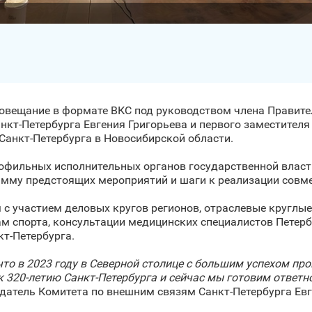
совещание в формате ВКС под руководством члена Правите
нкт‑Петербурга Евгения Григорьева и первого заместител
Санкт‑Петербурга в Новосибирской области.
рофильных исполнительных органов государственной власт
амму предстоящих мероприятий и шаги к реализации совм
с участием деловых кругов регионов, отраслевые круглые
м спорта, консультации медицинских специалистов Петербу
т‑Петербурга.
что в 2023 году в Северной столице с большим успехом п
к 320-летию Санкт‑Петербурга и сейчас мы готовим ответ
едатель Комитета по внешним связям Санкт‑Петербурга Евг