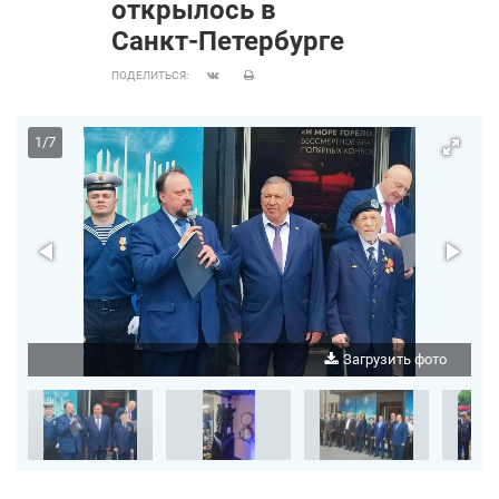
открылось в
Санкт‑Петербурге
ПОДЕЛИТЬСЯ:
1
/
7
о
Загрузить фото