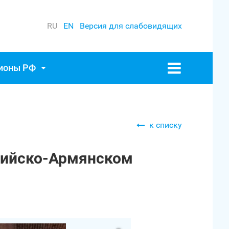
RU
EN
Версия для слабовидящих
гионы РФ
к списку
ссийско-Армянском