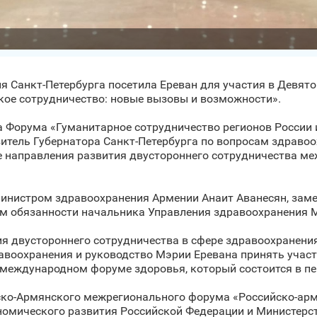
ация Санкт‑Петербурга посетила Ереван для участия в Девя
ое сотрудничество: новые вызовы и возможности».
ла Форума «Гуманитарное сотрудничество регионов России 
витель Губернатора Санкт‑Петербурга по вопросам здраво
е направления развития двустороннего сотрудничества ме
Министром здравоохранения Армении Анаит Аванесян, зам
 обязанности начальника Управления здравоохранения 
я двустороннего сотрудничества в сфере здравоохранения.
авоохранения и руководство Мэрии Еревана принять участ
еждународном форуме здоровья, который состоится в пери
ско-Армянского межрегионального форума «Российско-арм
омического развития Российской Федерации и Министерст