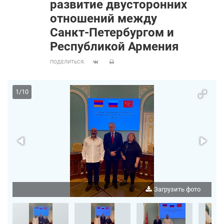
развитие двусторонних
отношений между
Санкт‑Петербургом и
Республикой Армения
ПОДЕЛИТЬСЯ:
1
/
10
о
Загрузить фото