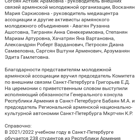
Согоян Астхик Арамовна - руководитель внешних
связей армянской молодежной организации, Восканян
Мария Саркисовна - руководитель медиацентра
ассоциации и другие активисты армянского
молодежного объединения - Авагян Рузанна
Ашотовна, Тигранян Анна Сенекеримовна, Степанян
Мариам Артуровна, Хачатрян Яна Вартановна,
Александрян Роберт Варданович, Петросян Диана
Самвеловна, Саргсян Вштуни Арменович, Арзуманян
Эдита Гамлетовна.
Благодарности представителям молодежной
армянской ассоциации вручил председатель Комитета
по внешним связям Санкт‑Петербурга Григорьев Е.Д.
На церемонии с приветственным словом выступили
исполняющий обязанности Генерального консула
Республики Армения в Санкт‑Петербурге Бабаян М.А. и
председатель Региональной армянской национально-
культурной автономии Санкт‑Петербурга Мкртчян К.Р.
Справочно:
В 2021/2022 учебном году в Санкт‑Петербурге
обучается 238 студентов из Республики Армения