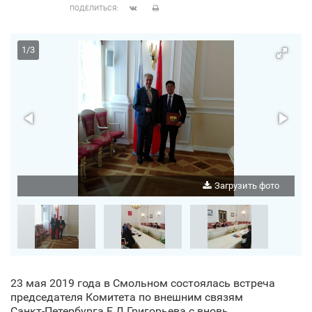
ПОДЕЛИТЬСЯ:
1
/
3
о
Загрузить фото
23 мая 2019 года в Смольном состоялась встреча
председателя Комитета по внешним связям
Санкт‑Петербурга Е.Д.Григорьева с вновь