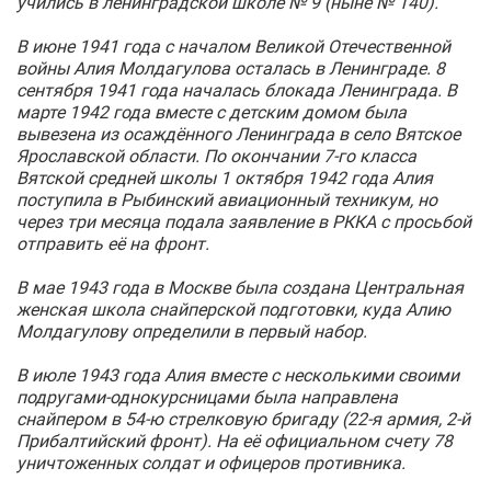
учились в ленинградской школе № 9 (ныне № 140).
В июне 1941 года с началом Великой Отечественной
войны Алия Молдагулова осталась в Ленинграде. 8
сентября 1941 года началась блокада Ленинграда. В
марте 1942 года вместе с детским домом была
вывезена из осаждённого Ленинграда в село Вятское
Ярославской области. По окончании 7-го класса
Вятской средней школы 1 октября 1942 года Алия
поступила в Рыбинский авиационный техникум, но
через три месяца подала заявление в РККА с просьбой
отправить её на фронт.
В мае 1943 года в Москве была создана Центральная
женская школа снайперской подготовки, куда Алию
Молдагулову определили в первый набор.
В июле 1943 года Алия вместе с несколькими своими
подругами-однокурсницами была направлена
снайпером в 54-ю стрелковую бригаду (22-я армия, 2-й
Прибалтийский фронт). На её официальном счету 78
уничтоженных солдат и офицеров противника.