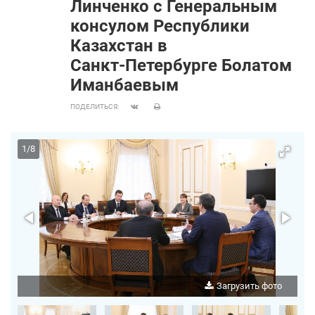
Линченко с Генеральным
консулом Республики
Казахстан в
Санкт‑Петербурге Болатом
Иманбаевым
ПОДЕЛИТЬСЯ:
1
/
8
о
Загрузить фото