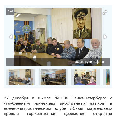
1
/
4
о
Загрузить фото
27 декабря в школе №506 Санкт‑Петербурга с
углубленным изучением иностранных языков, в
военно-патриотическом клубе «Юный маргеловец»
прошла торжественная церемония открытия