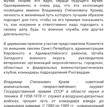
музей, скорее, это ядро, сердце будущего музея.
Одновременно, я очень рад, что эта экспозиция
посвящена именно Владимиру Степановичу Краеву,
личность и жизненный путь которого лучшим образом
подходят для того, чтобы на его примере показывать
то, как искренне и ответственно надо подходить к
своему делу, будь то военная служба, или другая
деятельность».
В церемонии приняли участие представители Комитета
по внешним связям Санкт‑Петербурга, администрации
Кировского и Адмиралтейского районов, Штаба
Западного военного округа, руководители
ветеранских организаций морской-пехоты, городских,
областных и федеральных военно-патриотических
клубов, командиры подразделений Росгвардии.
Владимир Степанович Краев - советский
военачальник, генерал-лейтенант, лауреат
Государственной премии СССР в области науки и
техники. В 1958-1978 гг. служил в воздушно-десантных
войсках, прошел путь от командира взвода до
командира дивизии. С 1980 по 1985 гг. - командующий