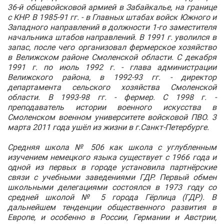
36-й общевойсковой армией в Забайкалье, на границе
с КНР. В 1985-91 гг. - в Главных штабах войск Южного и
Западного направлений в должности 1-го заместителя
начальника штабов направлений. В 1991 г. уволился в
запас, после чего организовал фермерское хозяйство
в Велижском районе Смоленской области. С декабря
1991 г. по июль 1992 г. - глава администрации
Велижского района, в 1992-93 гг. - директор
департамента сельского хозяйства Смоленской
области. В 1993-98 гг. - фермер. С 1998 г. -
преподаватель истории военного искусства в
Смоленском военном университете войсковой ПВО. 3
марта 2011 года ушёл из жизни в г.Санкт‑Петербурге.
Средняя школа № 506 как школа с углубленным
изучением немецкого языка существует с 1966 года и
одной из первых в городе установила партнёрские
связи с учебными заведениями ГДР. Первый обмен
школьными делегациями состоялся в 1973 году со
средней школой № 5 города Гёрлица (ГДР). В
дальнейшем тенденции общественного развития в
Европе, и особенно в России, Германии и Австрии,