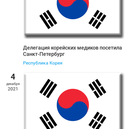
Делегация корейских медиков посетила
Санкт‑Петербург
Республика Корея
4
декабря
2021