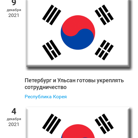
9
декабря
2021
Петербург и Ульсан готовы укреплять
сотрудничество
Республика Корея
4
декабря
2021