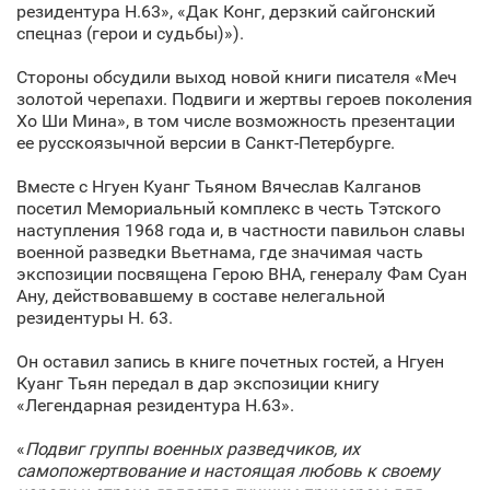
резидентура H.63», «Дак Конг, дерзкий сайгонский
спецназ (герои и судьбы)»).
Стороны обсудили выход новой книги писателя «Меч
золотой черепахи. Подвиги и жертвы героев поколения
Хо Ши Мина», в том числе возможность презентации
ее русскоязычной версии в Санкт‑Петербурге.
Вместе с Нгуен Куанг Тьяном Вячеслав Калганов
посетил Мемориальный комплекс в честь Тэтского
наступления 1968 года и, в частности павильон славы
военной разведки Вьетнама, где значимая часть
экспозиции посвящена Герою ВНА, генералу Фам Суан
Ану, действовавшему в составе нелегальной
резидентуры Н. 63.
Он оставил запись в книге почетных гостей, а Нгуен
Куанг Тьян передал в дар экспозиции книгу
«Легендарная резидентура H.63».
«
Подвиг группы военных разведчиков, их
самопожертвование и настоящая любовь к своему