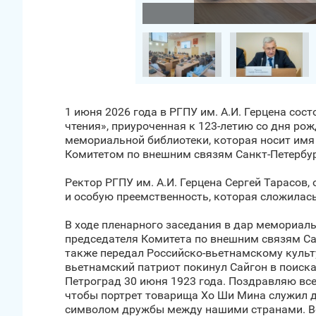
Загрузить фото
1 июня 2026 года в РГПУ им. А.И. Герцена со
чтения», приуроченная к 123-летию со дня ро
мемориальной библиотеки, которая носит имя
Комитетом по внешним связям Санкт‑Петербур
Ректор РГПУ им. А.И. Герцена Сергей Тарасов
и особую преемственность, которая сложилась
В ходе пленарного заседания в дар мемориаль
председателя Комитета по внешним связям Са
также передал Российско-вьетнамскому культу
вьетнамский патриот покинул Сайгон в поисках
Петроград 30 июня 1923 года. Поздравляю все
чтобы портрет товарища Хо Ши Мина служил дл
символом дружбы между нашими странами. Вел