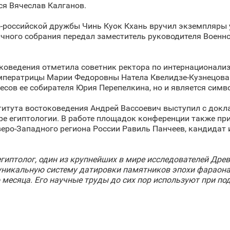
ся Вячеслав Калганов.
-российской дружбы Чинь Куок Кхань вручил экземпляры 
ичного собрания передал заместитель руководителя Военн
коведения отметила советник ректора по интернационали
мператрицы Марии Федоровны Натела Квелидзе-Кузнецова
ресов ее собирателя Юрия Перепелкина, но и является сим
титута востоковедения Андрей Вассоевич выступил с док
ре египтологии. В работе площадок конференции также пр
еро-Западного региона России Равиль Панчеев, кандидат 
иптолог, один из крупнейших в мире исследователей Дре
л уникальную систему датировки памятников эпохи фарао
 месяца. Его научные труды до сих пор используют при под