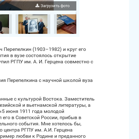
Загрузить фото
ч Перепелкин (1903–1982) и круг его
ытия в вузе состоялось открытие
ил РГПУ им. А. И. Герцена совместно с
рия Перепелкина с научной школой вуза
нные с культурой Востока. Заместитель
езийской и вьетнамской литературы, а
 «5 июня 1911 года молодой
 его в Советской России, прибыв в
льного события. Мне хотелось бы,
 центра РГПУ им. А.И. Герцена
ример любви к Родине и преданного