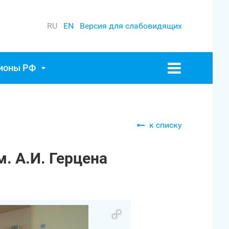
RU
EN
Версия для слабовидящих
гионы РФ
к списку
. А.И. Герцена