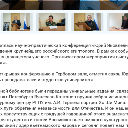
стоялась научно-практическая конференция «Юрий Яковлеви
ждения крупнейшего российского египтолога. В рамках соб
 выдающегося ученого. Организатором мероприятия выступ
га.
, открывая конференцию в Гербовом зале, отметил связь Ю
 преподавателей и студентов университета.
ной библиотеке были переданы уникальные издания, связа
нкт‑Петербурга Вячеслав Калганов вручил собрание индон
рному центру РГПУ им. А.И. Герцена портрет Хо Ши Мина.
 пути обретения независимости для Отечества. И он нашел
х присутствующих с грядущей годовщиной этого знаменате
я студентов и гостей Российско-вьетнамского культурного
икий лидер вьетнамского народа и сегодня подает нам п