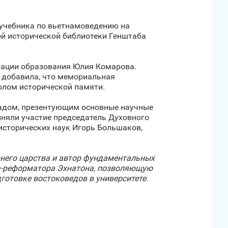
учебника по вьетнамоведению на
ой исторической библиотеки Генштаба
зации образования Юлия Комарова.
 добавила, что мемориальная
волом исторической памяти.
ладом, презентующим основные научные
иняли участие председатель Духовного
исторических наук Игорь Большаков,
внего царства и автор фундаментальных
на-реформатора Эхнатона, позволяющую
готовке востоковедов в университете.