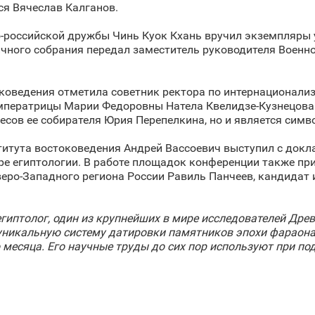
ся Вячеслав Калганов.
-российской дружбы Чинь Куок Кхань вручил экземпляры 
ичного собрания передал заместитель руководителя Военн
коведения отметила советник ректора по интернационали
мператрицы Марии Федоровны Натела Квелидзе-Кузнецова
ресов ее собирателя Юрия Перепелкина, но и является сим
титута востоковедения Андрей Вассоевич выступил с док
ре египтологии. В работе площадок конференции также пр
еро-Западного региона России Равиль Панчеев, кандидат 
иптолог, один из крупнейших в мире исследователей Дре
л уникальную систему датировки памятников эпохи фарао
 месяца. Его научные труды до сих пор используют при под