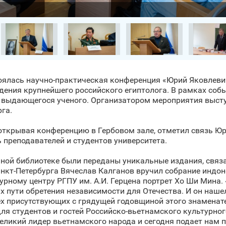
стоялась научно-практическая конференция «Юрий Яковлеви
ждения крупнейшего российского египтолога. В рамках соб
 выдающегося ученого. Организатором мероприятия выступ
га.
, открывая конференцию в Гербовом зале, отметил связь Ю
 преподавателей и студентов университета.
ной библиотеке были переданы уникальные издания, связа
нкт‑Петербурга Вячеслав Калганов вручил собрание индон
рному центру РГПУ им. А.И. Герцена портрет Хо Ши Мина.
 пути обретения независимости для Отечества. И он нашел
х присутствующих с грядущей годовщиной этого знаменате
я студентов и гостей Российско-вьетнамского культурного
икий лидер вьетнамского народа и сегодня подает нам п