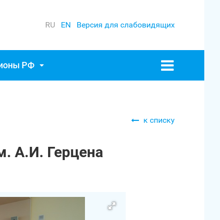
RU
EN
Версия для слабовидящих
гионы РФ
к списку
. А.И. Герцена