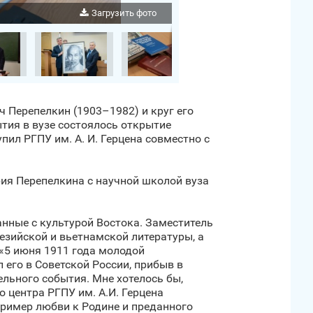
Загрузить фото
ч Перепелкин (1903–1982) и круг его
ытия в вузе состоялось открытие
ил РГПУ им. А. И. Герцена совместно с
рия Перепелкина с научной школой вуза
нные с культурой Востока. Заместитель
езийской и вьетнамской литературы, а
 «5 июня 1911 года молодой
 его в Советской России, прибыв в
льного события. Мне хотелось бы,
 центра РГПУ им. А.И. Герцена
ример любви к Родине и преданного