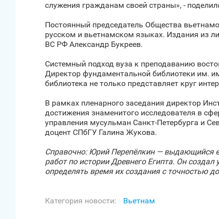
служения гражданам своей страны», - поделил
Постоянный председатель Общества вьетнамо
русском и вьетнамском языках. Издания из л
ВС РФ Александр Букреев.
Системный подход вуза к преподаванию восто
Директор фундаментальной библиотеки им. и
библиотека не только представляет круг инте
В рамках пленарного заседания директор Инс
достижения знаменитого исследователя в сфе
управления мусульман Санкт‑Петербурга и Сев
доцент СПбГУ Галина Жукова.
Справочно: Юрий Перепёлкин — выдающийся ег
работ по истории Древнего Египта. Он созда
определять время их создания с точностью до
Категория новости:
Вьетнам