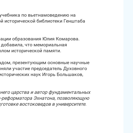
учебника по вьетнамоведению на
ой исторической библиотеки Генштаба
зации образования Юлия Комарова.
 добавила, что мемориальная
волом исторической памяти.
ладом, презентующим основные научные
иняли участие председатель Духовного
исторических наук Игорь Большаков,
внего царства и автор фундаментальных
на-реформатора Эхнатона, позволяющую
готовке востоковедов в университете.