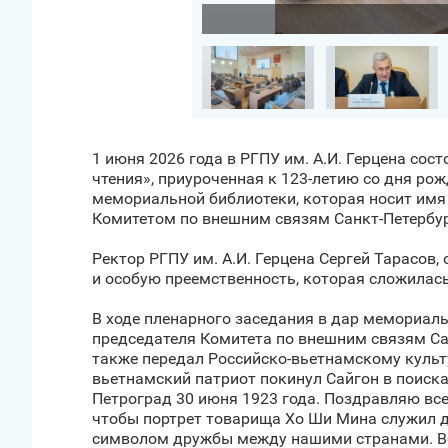
Загрузить фото
1 июня 2026 года в РГПУ им. А.И. Герцена со
чтения», приуроченная к 123-летию со дня ро
мемориальной библиотеки, которая носит имя
Комитетом по внешним связям Санкт‑Петербур
Ректор РГПУ им. А.И. Герцена Сергей Тарасов
и особую преемственность, которая сложилась
В ходе пленарного заседания в дар мемориаль
председателя Комитета по внешним связям Са
также передал Российско-вьетнамскому культу
вьетнамский патриот покинул Сайгон в поисках
Петроград 30 июня 1923 года. Поздравляю все
чтобы портрет товарища Хо Ши Мина служил дл
символом дружбы между нашими странами. Вел