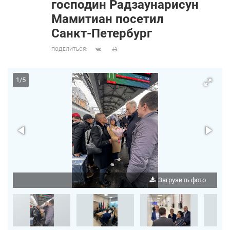
господин Радзаунарисун
Мамитиан посетил
Санкт‑Петербург
ПОДЕЛИТЬСЯ:
1
/
5
о
Загрузить фото