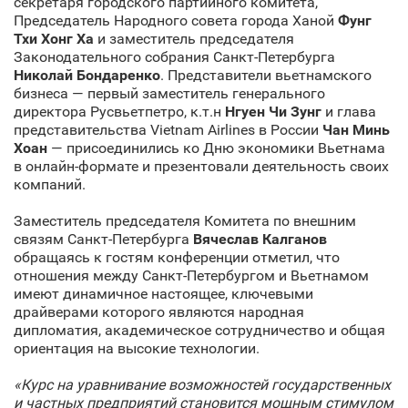
секретаря городского партийного комитета,
Председатель Народного совета города Ханой
Фунг
Тхи Хонг Ха
и заместитель председателя
Законодательного собрания Санкт‑Петербурга
Николай Бондаренко
. Представители вьетнамского
бизнеса — первый заместитель генерального
директора Русвьетпетро, к.т.н
Нгуен Чи Зунг
и глава
представительства Vietnam Airlines в России
Чан Минь
Хоан
— присоединились ко Дню экономики Вьетнама
в онлайн-формате и презентовали деятельность своих
компаний.
Заместитель председателя Комитета по внешним
связям Санкт‑Петербурга
Вячеслав Калганов
обращаясь к гостям конференции отметил, что
отношения между Санкт‑Петербургом и Вьетнамом
имеют динамичное настоящее, ключевыми
драйверами которого являются народная
дипломатия, академическое сотрудничество и общая
ориентация на высокие технологии.
«Курс на уравнивание возможностей государственных
и частных предприятий становится мощным стимулом