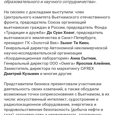
образовательного и научного сотрудничества».
На сессиях с докладами выступили: член
Центрального комитета Вьетнамского отечественного
фронта, председатель Союза организаций
вьетнамских граждан в России, председатель Фонда
«Традиции и дружба»
До Суан Хоанг
, председатель
вьетнамского землячества в Санкт‑Петербурге,
президент ГК «Золотой Век»
Зыонг Ти Киен
,
Генеральный директор Автономной некоммерческой
научно-исследовательской организации
«Координационная лаборатория»
Анна Сытник
,
Генеральный директор ООО «Омега»
Ярослав Алейник
,
Заместитель директора по маркетингу CiFREX
Дмитрий Кузьмин
и многие другие.
Представители бизнеса презентовали участникам
деятельность своих компаний, а также обсудили
возможные точки соприкосновения с Вьетнамом, в их
числе: искусственный интеллект, судостроение и
радиолокационное оборудование, энергетика и
продовольственная безопасность (добыча нефти и
газа), строительство и недвижимость, гостинично-