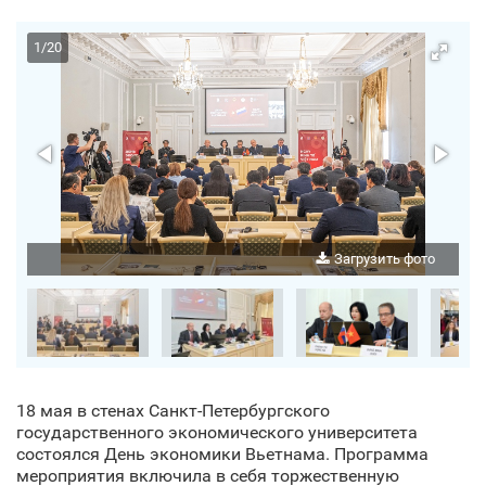
1
/
20
о
Загрузить фото
18 мая в стенах Санкт‑Петербургского
государственного экономического университета
состоялся День экономики Вьетнама. Программа
мероприятия включила в себя торжественную