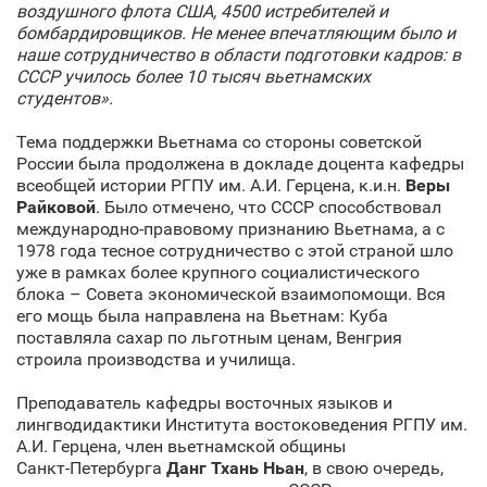
воздушного флота США, 4500 истребителей и
бомбардировщиков. Не менее впечатляющим было и
наше сотрудничество в области подготовки кадров: в
СССР училось более 10 тысяч вьетнамских
студентов».
Тема поддержки Вьетнама со стороны советской
России была продолжена в докладе доцента кафедры
всеобщей истории РГПУ им. А.И. Герцена, к.и.н.
Веры
Райковой
. Было отмечено, что СССР способствовал
международно-правовому признанию Вьетнама, а с
1978 года тесное сотрудничество с этой страной шло
уже в рамках более крупного социалистического
блока – Совета экономической взаимопомощи. Вся
его мощь была направлена на Вьетнам: Куба
поставляла сахар по льготным ценам, Венгрия
строила производства и училища.
Преподаватель кафедры восточных языков и
лингводидактики Института востоковедения РГПУ им.
А.И. Герцена, член вьетнамской общины
Санкт‑Петербурга
Данг Тхань Ньан
, в свою очередь,