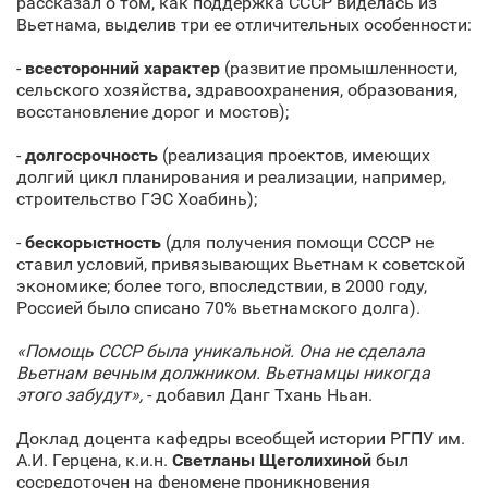
рассказал о том, как поддержка СССР виделась из
Вьетнама, выделив три ее отличительных особенности:
-
всесторонний характер
(развитие промышленности,
сельского хозяйства, здравоохранения, образования,
восстановление дорог и мостов);
-
долгосрочность
(реализация проектов, имеющих
долгий цикл планирования и реализации, например,
строительство ГЭС Хоабинь);
-
бескорыстность
(для получения помощи СССР не
ставил условий, привязывающих Вьетнам к советской
экономике; более того, впоследствии, в 2000 году,
Россией было списано 70% вьетнамского долга).
«Помощь СССР была уникальной. Она не сделала
Вьетнам вечным должником. Вьетнамцы никогда
этого забудут»,
- добавил Данг Тхань Ньан.
Доклад доцента кафедры всеобщей истории РГПУ им.
А.И. Герцена, к.и.н.
Светланы Щеголихиной
был
сосредоточен на феномене проникновения