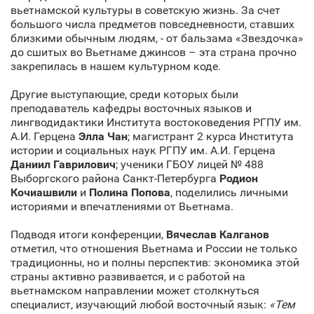
вьетнамской культуры в советскую жизнь. За счет
большого числа предметов повседневности, ставших
близкими обычным людям, - от бальзама «Звездочка»
до сшитых во Вьетнаме джинсов – эта страна прочно
закрепилась в нашем культурном коде.
Другие выступающие, среди которых были
преподаватель кафедры восточных языков и
лингводидактики Института востоковедения РГПУ им.
А.И. Герцена
Элла Чан
; магистрант 2 курса Института
истории и социальных наук РГПУ им. А.И. Герцена
Даниил Гаврилович
; ученики ГБОУ лицей № 488
Выборгского района Санкт‑Петербурга
Родион
Кочиашвили
и
Полина Попова
, поделились личными
историями и впечатлениями от Вьетнама.
Подводя итоги конференции,
Вячеслав Калганов
отметил, что отношения Вьетнама и России не только
традиционны, но и полны перспектив: экономика этой
страны активно развивается, и с работой на
вьетнамском направлении может столкнуться
специалист, изучающий любой восточный язык:
«Тем