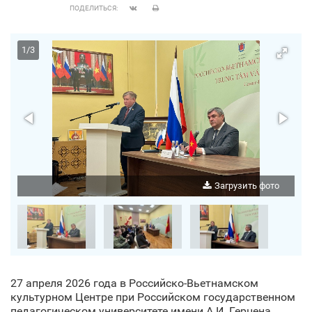
ПОДЕЛИТЬСЯ:
1
/
3
о
Загрузить фото
27 апреля 2026 года в Российско-Вьетнамском
культурном Центре при Российском государственном
педагогическом университете имени А.И. Герцена