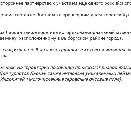
хстороннее партнерство с участием еще одного российского
дравил гостей из Вьетнама с прошедшим днем королей Хун
я из Лаокай также посетила историко-мемориальный музей
и Мину, расположенному в Выборгском районе города.
 северо-западе Вьетнама, граничит с Китаем и является 
тва.
человек. На территории провинции проживают разнообразны
Для туристов Лаокай также интересна уникальными пейзаж
Индокитай, многочисленные террасные рисовые поля).