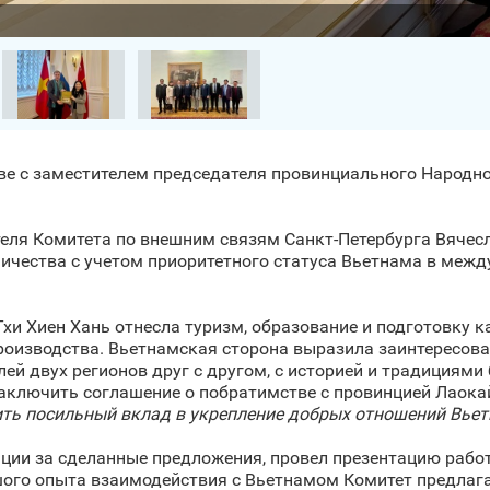
ве с заместителем председателя провинциального Народно
теля Комитета по внешним связям Санкт‑Петербурга Вяче
ичества с учетом приоритетного статуса Вьетнама в межд
и Хиен Хань отнесла туризм, образование и подготовку к
оизводства. Вьетнамская сторона выразила заинтересова
й двух регионов друг с другом, с историей и традициями б
аключить соглашение о побратимстве с провинцией Лаокай
ить посильный вклад в укрепление добрых отношений Вьет
ации за сделанные предложения, провел презентацию рабо
ьшого опыта взаимодействия с Вьетнамом Комитет предлаг