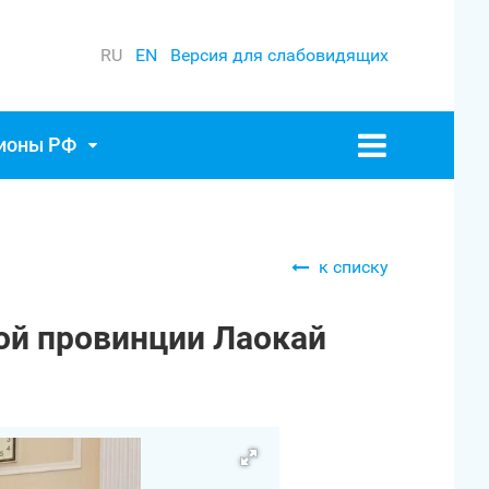
RU
EN
Версия для слабовидящих
гионы РФ
к списку
ой провинции Лаокай