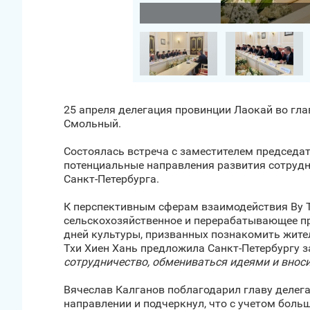
Загрузить фото
25 апреля делегация провинции Лаокай во гла
Смольный.
Состоялась встреча с заместителем председа
потенциальные направления развития сотрудн
Санкт‑Петербурга.
К перспективным сферам взаимодействия Ву Тх
сельскохозяйственное и перерабатывающее пр
дней культуры, призванных познакомить жителе
Тхи Хиен Хань предложила Санкт‑Петербургу з
сотрудничество, обмениваться идеями и внос
Вячеслав Калганов поблагодарил главу делег
направлении и подчеркнул, что с учетом бол