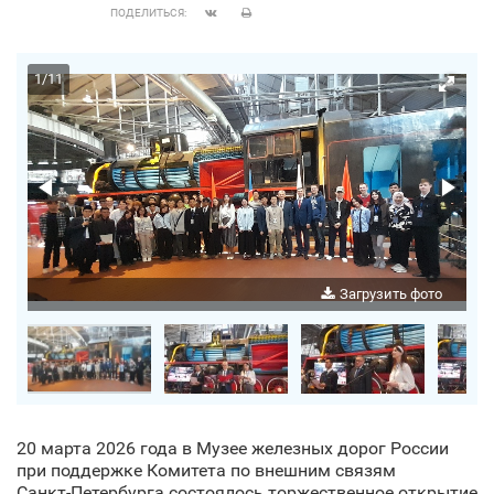
ПОДЕЛИТЬСЯ:
1
/
11
о
Загрузить фото
20 марта 2026 года в Музее железных дорог России
при поддержке Комитета по внешним связям
Санкт‑Петербурга состоялось торжественное открытие