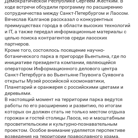
Демократической Республике Сергеем Жестким. В
ходе встречи обсудили программу по расширению
сотрудничества между Санкт‑Петербургом и Лаосом.
Вячеслав Калганов рассказал о конкурентных
преимуществах города в области высоких технологий
и IT, а также передал информационные материалы с
целью поиска контрагентов среди лаосских
партнеров.
Кроме того, состоялось посещение научно-
ботанического парка в пригороде Вьентьяна, где по
инициативе президента компании, являющейся
оператором Информационного делового центра
Санкт‑Петербурга во Вьентьяне Пхувонга Суявонга
открыты Музей российской космонавтики,
Планетарий и оранжерея с российскими цветами и
деревьями.
В настоящий момент на территории парка ведутся
работы по его расширению и развитию, по итогам
которых он должен стать не только местом отдыха
горожан и гостей столицы Лаоса, но и масштабным
просветительским и культурно-познавательным
проектом. Особое внимание уделяется перспективе
возведения на территории православного храма.