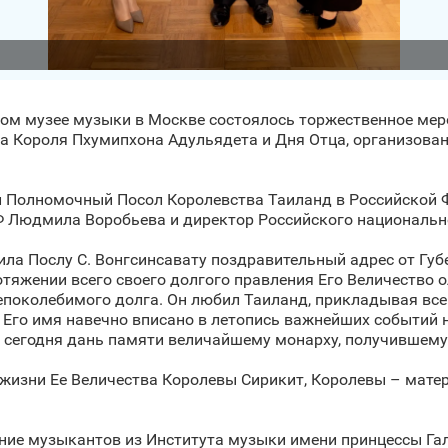
ном музее музыки в Москве состоялось торжественное ме
а Короля Пхумипхона Адульядета и Дня Отца, организов
 Полномочный Посол Королевства Таиланд в Российской Ф
Ф Людмила Воробьева и директор Российского национальн
ила Послу С. Вонгсинсавату поздравительный адрес от Губ
протяжении всего своего долгого правления Его Величество
епоколебимого долга. Он любил Таиланд, прикладывая вс
 Его имя навечно вписано в летопись важнейших событий 
сегодня дань памяти величайшему монарху, получившему 
 жизни Ее Величества Королевы Сирикит, Королевы – мате
ние музыкантов из Института музыки имени принцессы Гал