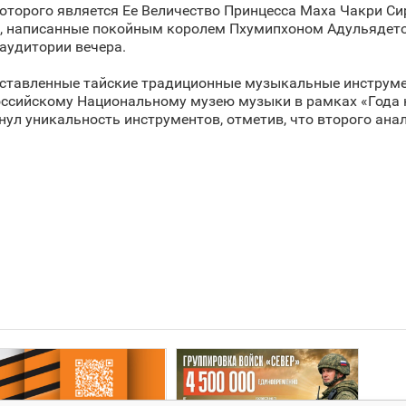
оторого является Ее Величество Принцесса Маха Чакри Си
и, написанные покойным королем Пхумипхоном Адульядето
аудитории вечера.
едставленные тайские традиционные музыкальные инстру
оссийскому Национальному музею музыки в рамках «Года 
нул уникальность инструментов, отметив, что второго ана