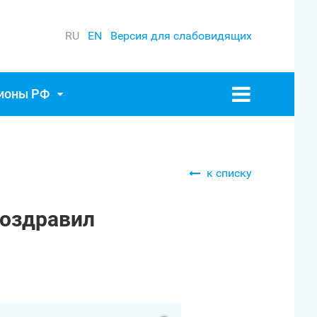
RU
EN
Версия для слабовидящих
гионы РФ
к списку
поздравил