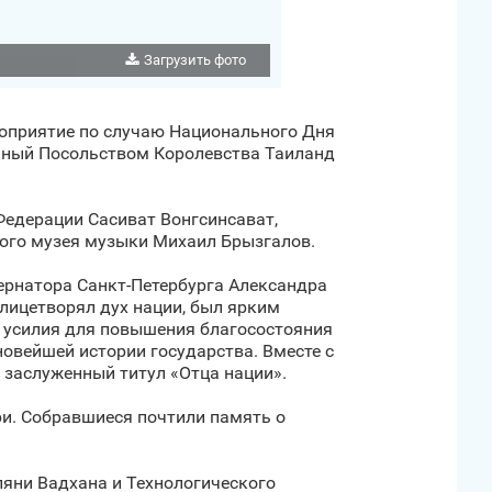
Загрузить фото
роприятие по случаю Национального Дня
анный Посольством Королевства Таиланд
едерации Сасиват Вонгсинсават,
ого музея музыки Михаил Брызгалов.
ернатора Санкт‑Петербурга Александра
 олицетворял дух нации, был ярким
е усилия для повышения благосостояния
новейшей истории государства. Вместе с
заслуженный титул «Отца нации».
ри. Собравшиеся почтили память о
яни Вадхана и Технологического