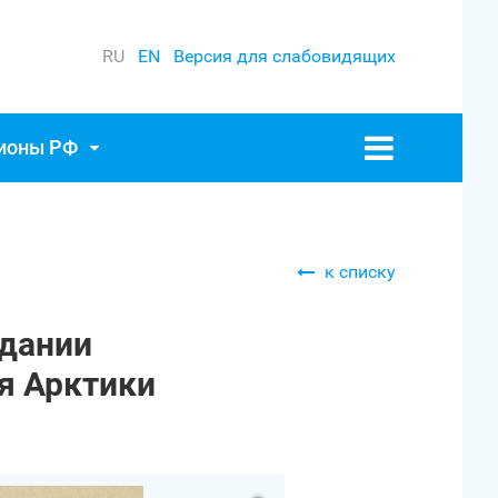
RU
EN
Версия для слабовидящих
гионы РФ
к списку
едании
я Арктики