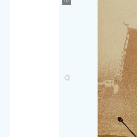
1
/
3