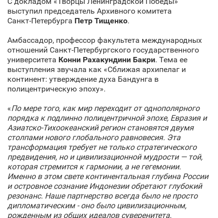
С докладом «Творцы Ленинградской Победы»
выступил председатель Архивного комитета
Санкт‑Петербурга
Петр Тищенко
.
Амбассадор, профессор факультета международных
отношений Санкт‑Петербургского государственного
университета
Конни Рахакундини Бакри
. Тема ее
выступления звучала как «Сближая архипелаг и
континент: утверждение духа Бандунга в
полицентрическую эпоху».
«
По мере того, как мир переходит от однополярного
порядка к подлинно полицентричной эпохе, Евразия и
Азиатско-Тихоокеанский регион становятся двумя
столпами нового глобального равновесия. Эта
трансформация требует не только стратегического
предвидения, но и цивилизационной мудрости — той,
которая стремится к гармонии, а не гегемонии.
Именно в этом свете континентальная глубина России
и островное сознание Индонезии обретают глубокий
резонанс. Наше партнерство всегда было не просто
дипломатическим - оно было цивилизационным,
рожденным из общих идеалов суверенитета,