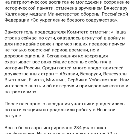
на патриотическое воспитание молодежи и сохранение
исторической памяти, отмечена вручением Вячеславу
Калганову медали Министерства обороны Российской
Федерации «За укрепление боевого содружества».
Заместитель председателя Комитета отметил: «Наша
страна сейчас, по сути, оказалась втянутой в войну и
для нас крайне важен пример наших предков причем
не только советский период времени, но и
дореволюционый. Сегодняшняя конференция
охватывает все важнейшие военные события в
истории России. Среди гостей много представителей
дружественных стран – Абхазии, Беларуси, Венесуэлы
Вьетнама, Египта, Мьянмы, Сербии и Узбекистана. Нам
интересно знать и об их героях и примерах мужества и
патриотизма».
После пленарного заседания участники разделились
по пяти секциям и продолжили работу в Невской
ратуше.
Всего было зарегистрировано 234 участника
конференции. Из них с очными докладами – 70, с