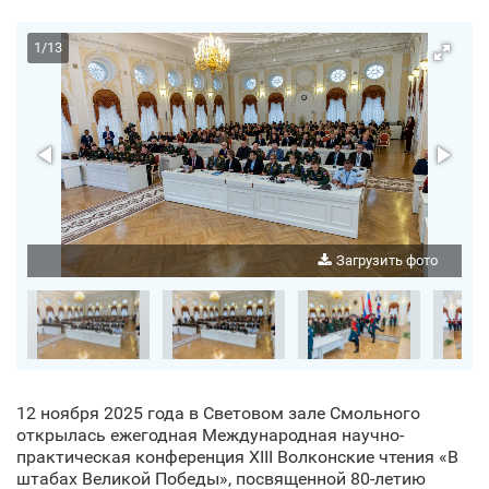
1
/
13
о
Загрузить фото
12 ноября 2025 года в Световом зале Смольного
открылась ежегодная Международная научно-
практическая конференция XIII Волконские чтения «В
штабах Великой Победы», посвященной 80-летию