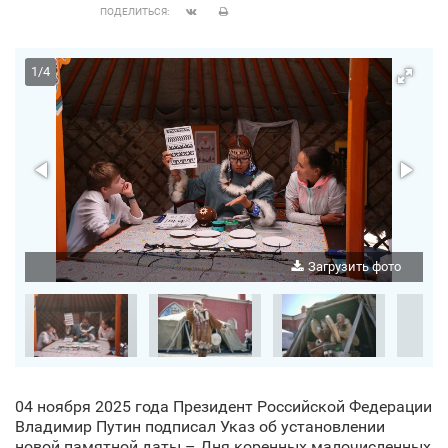
ПОДЕЛИТЬСЯ:
1
/
4
о
Загрузить фото
04 ноября 2025 года Президент Российской Федерации
Владимир Путин подписал Указ об установлении
новой памятной даты – Дня коренных малочисленных