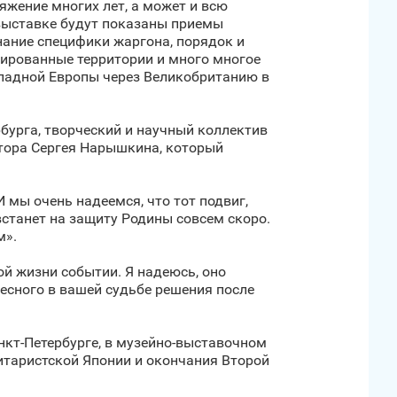
яжение многих лет, а может и всю
 выставке будут показаны приемы
нание специфики жаргона, порядок и
пированные территории и много многое
ападной Европы через Великобританию в
бурга, творческий и научный коллектив
ктора Сергея Нарышкина, который
 мы очень надеемся, что тот подвиг,
встанет на защиту Родины совсем скоро.
м».
й жизни событии. Я надеюсь, оно
есного в вашей судьбе решения после
нкт‑Петербурге, в музейно-выставочном
итаристской Японии и окончания Второй