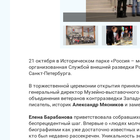
Загрузить фото
21 октября в Историческом парке «Россия – м
организованная Службой внешней разведки Ро
Санкт‑Петербурга.
В торжественной церемонии открытия приняли
генеральный директор Музейно-выставочного ц
объединения ветеранов контрразведки Западн
писатель, историк
Александр Мясников
и заме
Елена Барабанова
приветствовала собравшихс
беспрецедентный шаг. Впервые о «людях молч
биографиями как уже достаточно известных и 
кто был недавно рассекречен. Уникальность э