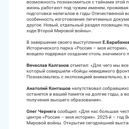
возможность познакомиться с тайнами этой пр
жизнь работают под чужим именем, проживая 
подготовки нелегалов в годы Отечественной 
особенность изготовления легитимных докуме
другое. Новый, отдельный раздел посвящен по
ходе Второй Мировой войны».
В завершение своего выступления
Е.Барабано
Исторического парка «Россия – моя история»
всецело подержал создание столь значимого п
Вячеслав Калганов
отметил: «Для чего мы все
который совершили «бойцы невидимого фронта»
Познакомьтесь с экспозицией внимательно, в н
Анатолий Конташов
напутствовал собравшихся
останется в вашей памяти на долгие годы, а 
получения высшего образования».
Олег Черняга
сообщил: «Для нас большая честь
центре «Россия – моя история». 2025-й – год
Мировой войны. Открытие сегодняшней выставк