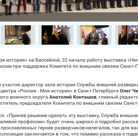
оя история» на Бассейной, 32 начала работу выставка «Не
ссии при поддержке Комитета по внешним связям Санкт‑Пе
 участие директор зала истории Службы внешней разведк
ентра «Россия - Моя история» в Санкт‑Петербурге
Олег Ч
ого военного округа
Анатолий Конташов
, главный редакто
ститель председателя Комитета по внешним связям Санкт
я: «Приняв решение сделать эту выставку, Служба внешне
аливой профессии» будет очень широко и подробно расска
прославленных героев разведчиков-нелегалов, так для вас
кспозиции заключается в том, что помимо рассказа о подви