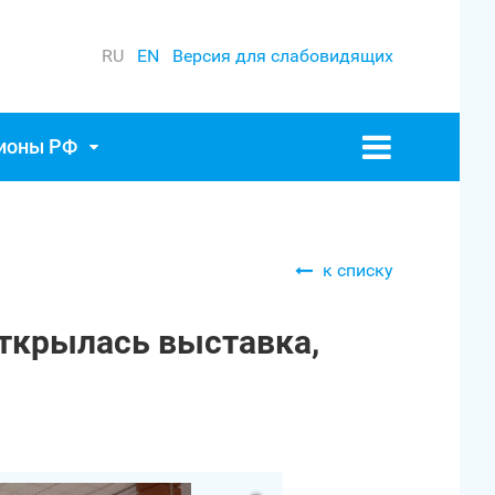
RU
EN
Версия для слабовидящих
гионы РФ
к списку
открылась выставка,