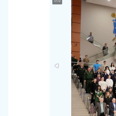
1
/
12