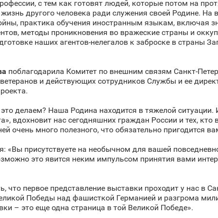
офессии, с тем как готовят людей, которые потом на прот
жизнь другого человека ради служения своей Родине. На
войны, практика обучения иностранным языкам, включая з
нтов, методы проникновения во вражеские страны и окку
дготовке наших агентов-нелегалов к заброске в страны З
ва
поблагодарила Комитет по внешним связям Санкт‑Петер
, ветеранов и действующих сотрудников Службы и ее дире
роекта.
 это делаем? Наша Родина находится в тяжелой ситуации. И
, вдохновит нас сегодняшних граждан России и тех, кто 
ей очень много полезного, что обязательно пригодится ва
: «Вы присутствуете на необычном для вашей повседневно
возможно это явится неким импульсом принятия вами интер
, что первое представление выставки проходит у нас в Са
 Великой Победы над фашисткой Германией и разгрома мил
и – это еще одна страница в той Великой Победе».