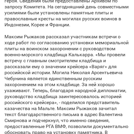
героя. Сведения были предоставлены Архивом по
запросу Комитета. На сегодняшний день совместными
усилиями были установлены памятные плиты и
православные кресты на могилах русских воинов в
Индонезии, Корее и Франции.
Максим Рыжаков рассказал участникам встречи о
ходе работ по согласованию установки мемориальной
плиты на воинском захоронении с руководством
военно-морского кладбища Калькарра. «Мы провели
встречу с главным смотрителем кладбища и
рассказали ему о значении крейсера «Варяг» для
российской истории. Могила Николая Арсентьевича
Чебунина является единственным русским
захоронением на этом кладбище. За ней хорошо
ухаживают. Теперь, благодаря народной дипломатии,
руководство кладбища заинтересовалось историей
российского крейсера», - поделился представитель
казачества на Мальте. Максим Рыжаков зачитал
текст благодарственного письма в адрес Валентина
Смирнова и подчеркнул, что именно сведения,
предоставленные РГА ВМФ, позволили документально
обосновать право на установку памятника. В