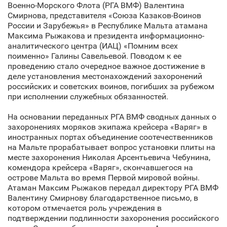
Военно-Морского Флота (РГА ВМФ) Валентина
Смирнова, представителя «Союза Казаков-Воинов
России и Зарубежья» в Республике Мальта атамана
Максима Рыжакова и президента информационно-
аналитического центра (ИАЦ) «Помним всех
поименно» Галины Савельевой. Поводом к ее
проведению стало очередное важное достижение в
деле установления местонахождений захоронений
российских и советских воинов, погибших за рубежом
при исполнении служебных обязанностей.
На основании переданных РГА ВМФ сводных данных о
захоронениях моряков экипажа крейсера «Варяг» в
иностранных портах объединение соотечественников
на Мальте прорабатывает вопрос установки плиты на
месте захоронения Николая Арсентьевича Чебунина,
комендора крейсера «Варяг», скончавшегося на
острове Мальта во время Первой мировой войны.
Атаман Максим Рыжаков передал директору РГА ВМФ
Валентину Смирнову благодарственное письмо, в
котором отмечается роль учреждения в
подтверждении подлинности захоронения российского