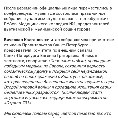
После церемонии официальные лица переместились в
конференц-зал музея, где состоялась праздничное
собрание с участием студентов санкт‑петербургских
ВУЗов, Медицинского колледжа №1, представителей
вьетнамской и мьянманской общин города.
Вячеслав Калганов
зачитал собравшимся приветствие
от члена Правительства Санкт‑Петербурга -
председателя Комитета по внешним связям
Санкт‑Петербурга Евгения Григорьева. В нем, в
частности, говорится:
«Советские войска, прошедшие
победным маршем по Европе, сохранили верность
союзническому долгу и покрыли себя неувядаемой
славой на полях сражений с Квантунской армией,
которая создавала бактериологическое оружие в годы
Второй мировой войны и проводила испытания своих
бесчеловечных разработок. Тысячи людей стали
жертвами изуверских. медицинских экспериментов
«Отряда 731».
Мы склоняем головы перед светлой памятью тех, кто