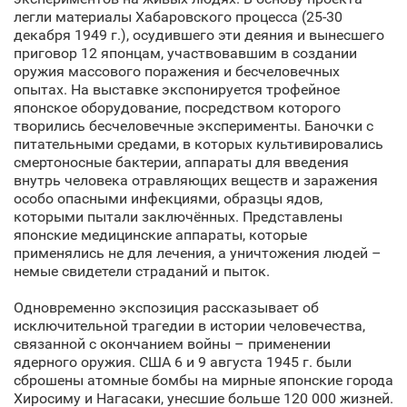
легли материалы Хабаровского процесса (25-30
декабря 1949 г.), осудившего эти деяния и вынесшего
приговор 12 японцам, участвовавшим в создании
оружия массового поражения и бесчеловечных
опытах. На выставке экспонируется трофейное
японское оборудование, посредством которого
творились бесчеловечные эксперименты. Баночки с
питательными средами, в которых культивировались
смертоносные бактерии, аппараты для введения
внутрь человека отравляющих веществ и заражения
особо опасными инфекциями, образцы ядов,
которыми пытали заключённых. Представлены
японские медицинские аппараты, которые
применялись не для лечения, а уничтожения людей –
немые свидетели страданий и пыток.
Одновременно экспозиция рассказывает об
исключительной трагедии в истории человечества,
связанной с окончанием войны – применении
ядерного оружия. США 6 и 9 августа 1945 г. были
сброшены атомные бомбы на мирные японские города
Хиросиму и Нагасаки, унесшие больше 120 000 жизней.