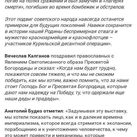
погиб на полях сражений и был замучен в «лагерях
смерти», погибших во время бомбежек и обстрелов.
Этот подвиг советского народа навсегда останется
примером для будущих поколений. Навеки сохранится
в истории нашей Родины беспримерная отвага и
мужество красноармейцев и краснофлотцев –
участников Курильской десантной операции».
Вячеслав Калганов
поздравил православных с
Явлением Светописанного образа Пресвятой
Богородицы
и сказал: «Когда нам будет трудно,
покажется совсем тяжело, и что мы не сможем
победить, как мы хотим, важно помнить, что за нами
стоит Господь Бог и Пресвятая Богородица, которые
дают нам надежду на Победу, ту, что одержали еще
наши деды и прадеды».
Анатолий Будко отметил
: «Задумывая эту выставку,
мы хотели показать лицо, как и в далекие времена
империализма, которое всегда стремится к экспансии,
порабощению и к уничтожению человечества, к чему
это может привести и механизмы, которые