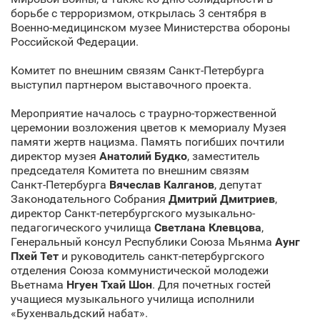
борьбе с терроризмом, открылась 3 сентября в
Военно-медицинском музее Министерства обороны
Российской Федерации.
Комитет по внешним связям Санкт‑Петербурга
выступил партнером выставочного проекта.
Мероприятие началось с траурно-торжественной
церемонии возложения цветов к мемориалу Музея
памяти жертв нацизма. Память погибших почтили
директор музея
Анатолий Будко
, заместитель
председателя Комитета по внешним связям
Санкт‑Петербурга
Вячеслав Калганов
, депутат
Законодательного Собрания
Дмитрий Дмитриев
,
директор Санкт‑петербургского музыкально-
педагогического училища
Светлана Клевцова
,
Генеральный консул Республики Союза Мьянма
Аунг
Пхей Тет
и руководитель санкт‑петербургского
отделения Союза коммунистической молодежи
Вьетнама
Нгуен Тхай Шон
. Для почетных гостей
учащиеся музыкального училища исполнили
«Бухенвальдский набат».