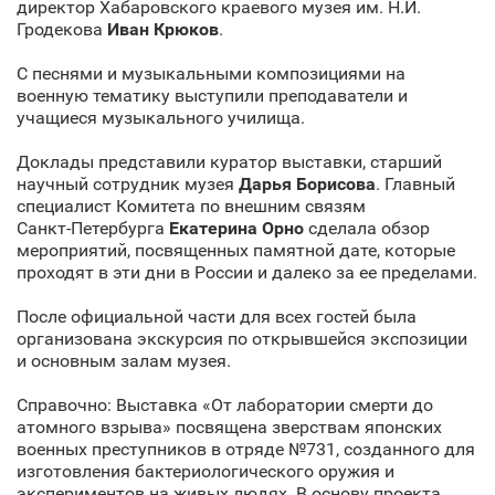
директор Хабаровского краевого музея им. Н.И.
Гродекова
Иван Крюков
.
С песнями и музыкальными композициями на
военную тематику выступили преподаватели и
учащиеся музыкального училища.
Доклады представили куратор выставки, старший
научный сотрудник музея
Дарья Борисова
. Главный
специалист Комитета по внешним связям
Санкт‑Петербурга
Екатерина Орно
сделала обзор
мероприятий, посвященных памятной дате, которые
проходят в эти дни в России и далеко за ее пределами.
После официальной части для всех гостей была
организована экскурсия по открывшейся экспозиции
и основным залам музея.
Справочно: Выставка «От лаборатории смерти до
атомного взрыва» посвящена зверствам японских
военных преступников в отряде №731, созданного для
изготовления бактериологического оружия и
экспериментов на живых людях. В основу проекта