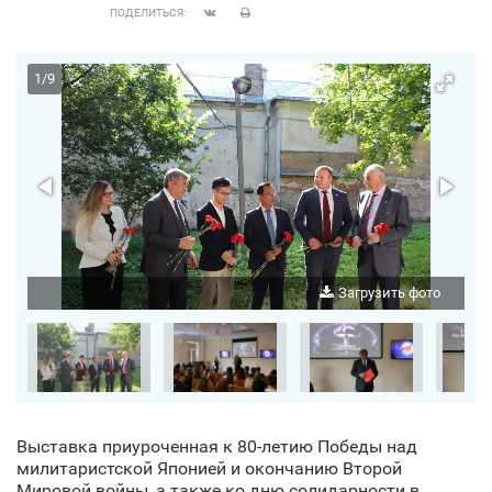
ПОДЕЛИТЬСЯ:
1
/
9
о
Загрузить фото
Выставка приуроченная к 80-летию Победы над
милитаристской Японией и окончанию Второй
Мировой войны, а также ко дню солидарности в