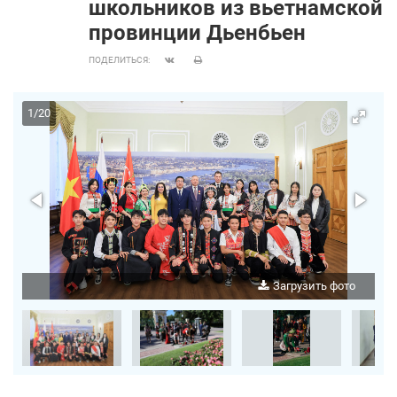
школьников из вьетнамской
провинции Дьенбьен
ПОДЕЛИТЬСЯ:
1
/
20
о
Загрузить фото