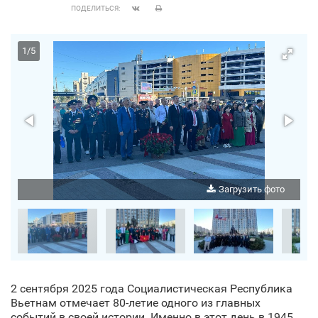
ПОДЕЛИТЬСЯ:
1
/
5
о
Загрузить фото
2 сентября 2025 года Социалистическая Республика
Вьетнам отмечает 80-летие одного из главных
событий в своей истории. Именно в этот день в 1945