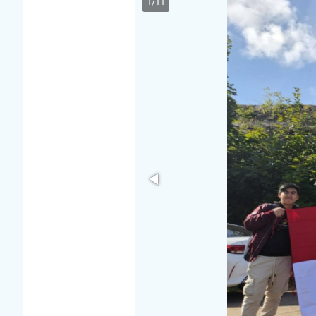
1
/
11