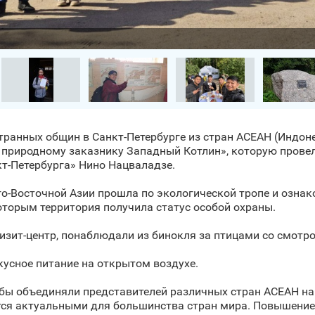
странных общин в Санкт‑Петербурге из стран АСЕАН (Индон
 природному заказнику Западный Котлин», которую прове
т‑Петербурга» Нино Нацваладзе.
о-Восточной Азии прошла по экологической тропе и озна
оторым территория получила статус особой охраны.
изит-центр, понаблюдали из бинокля за птицами со смот
кусное питание на открытом воздухе.
бы объединяли представителей различных стран АСЕАН на 
ся актуальными для большинства стран мира. Повышение