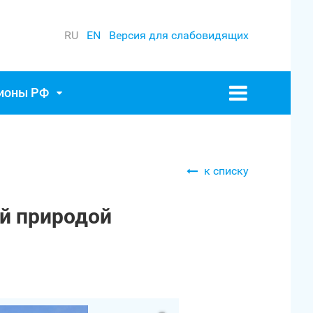
RU
EN
Версия для слабовидящих
гионы РФ
к списку
й природой