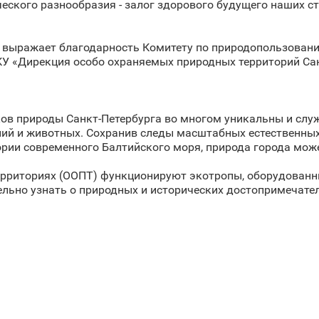
еского разнообразия - залог здорового будущего наших ст
а выражает благодарность Комитету по природопользован
КУ «Дирекция особо охраняемых природных территорий Сан
ов природы Санкт‑Петербурга во многом уникальны и слу
ий и животных. Сохранив следы масштабных естественных 
тории современного Балтийского моря, природа города мож
ерриториях (ООПТ) функционируют экотропы, оборудован
льно узнать о природных и исторических достопримечате