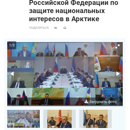
Российской Федерации по
защите национальных
интересов в Арктике
ПОДЕЛИТЬСЯ:
1
/
3
о
Загрузить фото