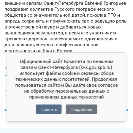
внешним связям Санкт‑Петербурга Евгений Григорьев
поздравил коллектив Русского географического
общества со знаменательной датой, пожелав РГО и
впредь сохранять и приумножать свою ведущую роль
в отечественной науке и добиваться новых
выдающихся результатов, а всем его участникам –
крепкого здоровья, неиссякаемого вдохновения и
дальнейших успехов в профессиональной
деятельности на благо России.
Официальный сайт Комитета по внешним
связям Санкт‑Петербурга (kvs.gov.spb.ru)
Категория новости:
Комитет по внешним связям
использует файлы cookie и сервисы сбора
Санкт‑Петербурга
технических данных посетителей. Продолжая
пользоваться сайтом Вы даёте своё согласие
на обработку персональных данных с
Тэги:
Санкт‑Петербург
применением данных технологий
Принять
Подробнее
Предыдущая
Следующая