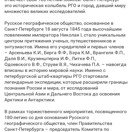
это историческая колыбель РГО и город, давший миру
множество великих исследователей.
Русское географическое общество, основанное в
Санкт‑Петербурге 18 августа 1845 года высочайшим
повелением императора Николая I, стало уникальным
центром притяжения ученых, путешественников и
энтузиастов. Имена его учредителей и первых членов
– Арсеньева К.И., Берга Ф.Ф., Бэра К.М., Врангеля Ф.П.,
Даля В.И., Крузенштерна И.Ф., Литке Ф.П.,
Одоевского В.Ф., Струве В.Я., Чихачева П.А. – навсегда
вписаны в историю мировой науки. Именно с
петербургской штаб-квартиры РГО стартовали
легендарные экспедиции, которые расширили границы
познания России и мира, от исследований
Центральной Азии и Дальнего Востока до освоения
Арктики и Антарктики.
В рамках торжественного мероприятия, посвященного
180-летию со дня основания Русского
географического общества, член Правительства
Санкт‑Петербурга – председатель Комитета по