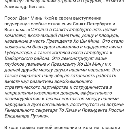
принесут пользу нашим странам и городам
», - отметил
Александр Беглов.
Посол Данг Минь Кхой в своем выступлении
подчеркнул особые отношения Санкт‑Петербурга и
Вьетнама: «
Сегодня в Санкт‑Петербурге есть целый
комплекс, включающий памятник, улицу и площадь,
названные в честь Президента Хо Ши Мина. Это стало
возможным благодаря вниманию и поддержке лично
Губернатора, а также жителей всего Петербурга и
Выборгского района. Это демонстрирует ваше
глубокое уважение к Президенту Хо Ши Мину и к
давней дружбе между двумя нашими народами. Это
также выражает нашу общую готовность работать
вместе над развитием всеобъемлющего
стратегического партнёрства и сотрудничества в
направлении укрепления доверия, эффективного
взаимодействия и тесных контактов между нашими
народами в духе соглашения, достигнутого на встрече
Генерального секретаря То Лама и Президента России
Владимира Путина
».
В ходе торжественной церемонии открытия площади