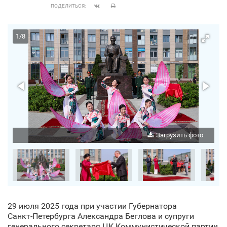
ПОДЕЛИТЬСЯ:
1
/
8
о
Загрузить фото
29 июля 2025 года при участии Губернатора
Санкт‑Петербурга Александра Беглова и супруги
генерального секретаря ЦК Коммунистической партии