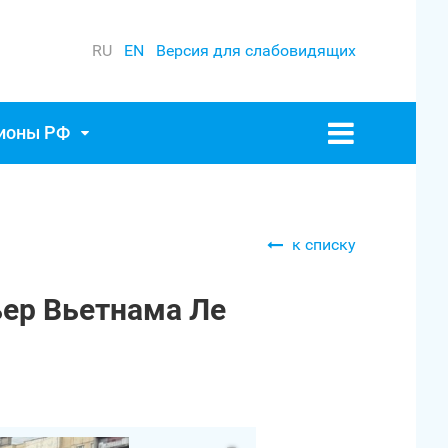
RU
EN
Версия для слабовидящих
гионы РФ
к списку
ьер Вьетнама Ле