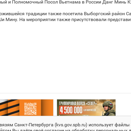
ный и Полномочный Посол Вьетнама в России Данг Минь К
ложившейся традиции также посетила Выборгский район Са
и Мину. На мероприятии также присутствовали представи
зям Санкт‑Петербурга (kvs.gov.spb.ru) использует файлы 
йтом Вы даёте своё согласие на обработку персональных