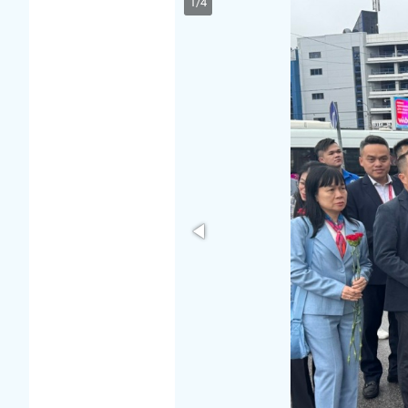
1
/
4