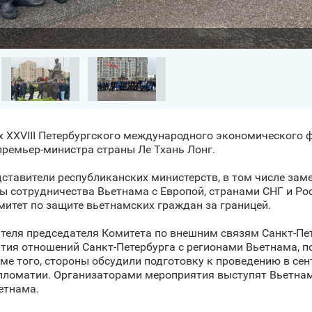
х XXVIII Петербургского международного экономического 
премьер-министра страны Ле Тхань Лонг.
ставители республиканских министерств, в том числе зам
ы сотрудничества Вьетнама с Европой, странами СНГ и Рос
митет по защите вьетнамских граждан за границей.
ителя председателя Комитета по внешним связям Санкт‑Пе
тия отношений Санкт‑Петербурга с регионами Вьетнама, п
ме того, стороны обсудили подготовку к проведению в сен
пломатии. Организаторами мероприятия выступят Вьетна
етнама.