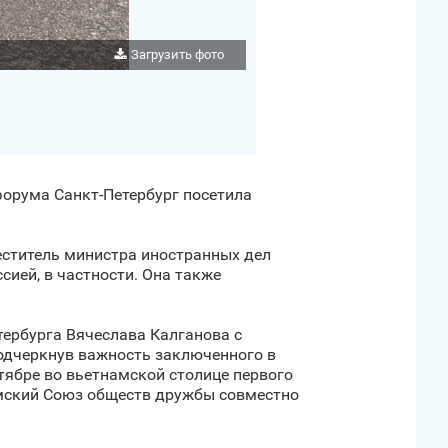
Загрузить фото
форума Санкт‑Петербург посетила
еститель министра иностранных дел
сией, в частности. Она также
тербурга Вячеслава Калганова с
одчеркнув важность заключенного в
тябре во вьетнамской столице первого
мский Союз обществ дружбы совместно