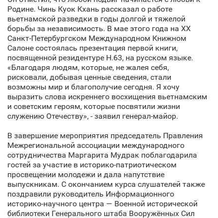
Родине. Чинь Куок Кхань рассказал о работе
вьетнамской разведки в годы долгой и тяжелой
борьбы за независимость. В мае этого года на XX
Санкт‑Петербургском Международном Книжном
Салоне состоялась презентация первой книги,
посвященной резидентуре Н.63, на русском языке.
«Благодаря людям, которые, не жалея себя,
рисковали, добывая ценные сведения, стали
возможны мир и благополучие сегодня. Я хочу
выразить слова искреннего восхищения вьетнамским
и советским героям, которые посвятили жизни
служению Отечеству», - заявил генерал-майор.
В завершение мероприятия председатель Правления
Межрегиональной ассоциации международного
сотрудничества Маргарита Мудрак поблагодарила
гостей за участие в историко-патриотическом
просвещении молодежи и дала напутствие
выпускникам. С окончанием курса слушателей также
поздравили руководитель Информационного
историко-научного центра — Военной исторической
библиотеки Генерального штаба Вооружённых Сил