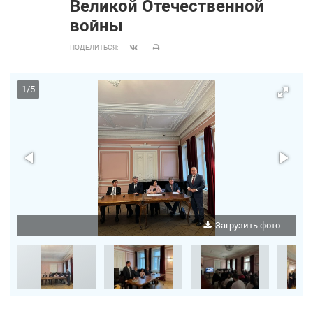
Великой Отечественной
войны
ПОДЕЛИТЬСЯ:
1
/
5
о
Загрузить фото