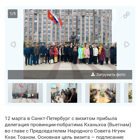
1
/
5
о
Загрузить фото
12 марта в Санкт‑Петербург с визитом прибыла
делегация провинции-побратима Кханьхоа (Вьетнам)
во главе с Председателем Народного Совета Нгуен
Кхак Тоаном. Основная цель визита – подписание