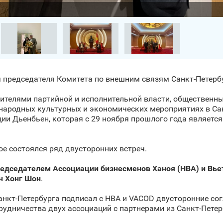
я председателя Комитета по внешним связям Санкт‑Петерб
ителями партийной и исполнительной власти, общественны
ародных культурных и экономических мероприятиях в Санк
ии Дьенбьен, которая с 29 ноября прошлого года являет
е состоялся ряд двусторонних встреч.
едседателем Ассоциации бизнесменов Ханоя (HBA) и Вь
н Хонг Шон
.
анкт‑Петербурга подписал с HBA и VACOD двусторонние сог
рудничества двух ассоциаций с партнерами из Санкт‑Петер