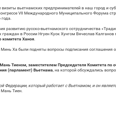
е визиты вьетнамских предпринимателей в наш город и су
конгрессе VII Международного Муниципального Форума ст
 года.
ия развитию русско-вьетнамского сотрудничества «Тради
граждан в России Нгуен Куок Хунгом Вячеслав Калганов п
 комитета Ханоя
.
н Минь Ха были подняты вопросы подписания соглашения 
 Мань Тиеном, заместителем Председателя Комитета по о
ия (парламент) Вьетнама
, на которой обсуждались вопр
ой Федерации, который работает с Вьетнамом, и он являет
 Мань Тиен.