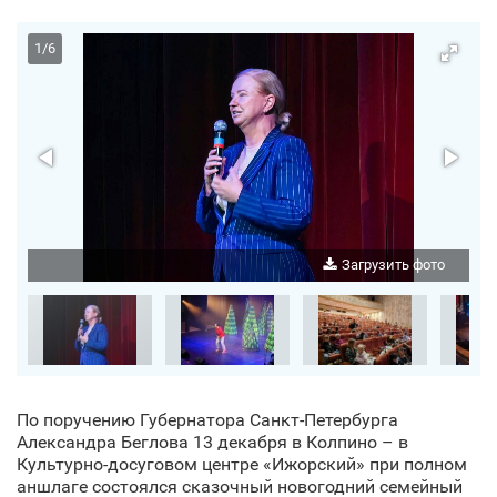
1
/
6
о
Загрузить фото
По поручению Губернатора Санкт‑Петербурга
Александра Беглова 13 декабря в Колпино – в
Культурно-досуговом центре «Ижорский» при полном
аншлаге состоялся сказочный новогодний семейный