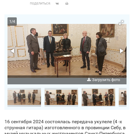
ПОДЕЛИТЬСЯ:
1
/
4
о
Загрузить фото
16 сентября 2024 состоялась передача укулеле (4 -х
струнная гитара) изготовленного в провинции Себу, в
музей музыкальных инструментов Санкт‑Петербурга.