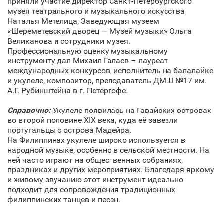
приняли участие директор Санкт‑Петербургского
музея театрального и музыкального искусства
Наталья Метелица, Заведующая музеем
«Шереметевский дворец — Музей музыки» Ольга
Великанова и сотрудники музея.
Профессиональную оценку музыкальному
инструменту дал Михаил Галаев – лауреат
международных конкурсов, исполнитель на балалайке
и укулеле, композитор, преподаватель ДМШ №17 им.
А.Г. Рубинштейна в г. Петергофе.
Справочно:
Укулеле появилась на Гавайских островах
во второй половине XIX века, куда её завезли
португальцы с острова Мадейра.
На Филиппинах укулеле широко используется в
народной музыке, особенно в сельской местности. На
ней часто играют на общественных собраниях,
праздниках и других мероприятиях. Благодаря яркому
и живому звучанию этот инструмент идеально
подходит для сопровождения традиционных
филиппинских танцев и песен.