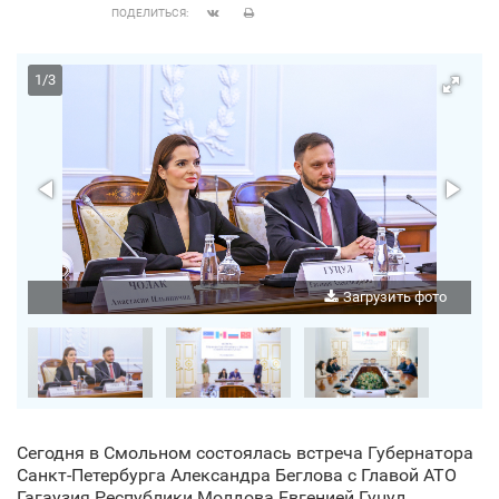
ПОДЕЛИТЬСЯ:
1
/
3
о
Загрузить фото
Сегодня в Смольном состоялась встреча Губернатора
Санкт‑Петербурга Александра Беглова с Главой АТО
Гагаузия Республики Молдова Евгенией Гуцул.