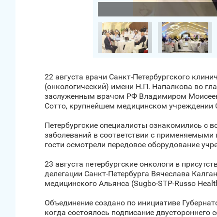
Загрузить фото
22 августа врачи Санкт‑Петербургского клин
(онкологический) имени Н.П. Напалкова во гл
заслуженным врачом РФ Владимиром Моисеенк
Сотто, крупнейшем медицинском учреждении 
Петербургские специалисты ознакомились с 
заболеваний в соответствии с применяемыми п
гости осмотрели передовое оборудование учр
23 августа петербургские онкологи в присутс
делегации Санкт‑Петербурга Вячеслава Калга
медицинского Альянса (Sugbo-STP-Russo Health 
Объединение создано по инициативе Губернато
когда состоялось подписание двустороннего с