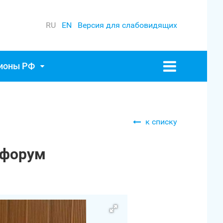
RU
EN
Версия для слабовидящих
гионы РФ
к списку
 форум