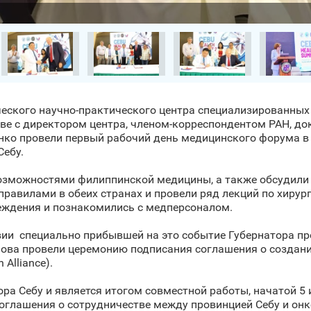
ического научно-практического центра специализированн
аве с директором центра, членом-корреспондентом РАН, д
о провели первый рабочий день медицинского форума в
Себу.
возможностями филиппинской медицины, а также обсудили
равилами в обеих странах и провели ряд лекций по хирург
еждения и познакомились с медперсоналом.
твии специально прибывшей на это событие Губернатора пр
нова провели церемонию подписания соглашения о создани
Alliance).
ра Себу и является итогом совместной работы, начатой 5 и
оглашения о сотрудничестве между провинцией Себу и онк