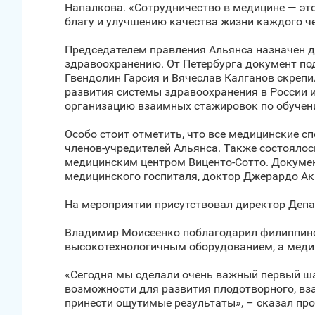
Напалкова. «Сотрудничество в медицине — эт
благу и улучшению качества жизни каждого че
Председателем правления Альянса назначен д
здравоохранению. От Петербурга документ по
Гвендолин Гарсия и Вячеслав Калганов скреп
развития системы здравоохранения в России 
организацию взаимных стажировок по обучени
Особо стоит отметить, что все медицинские с
членов-учредителей Альянса. Также состояло
медицинским центром Виценто-Сотто. Докумен
медицинского госпиталя, доктор Джерардо А
На мероприятии присутствовал директор Депа
Владимир Моисеенко поблагодарил филиппинск
высокотехнологичным оборудованием, а медиц
«Сегодня мы сделали очень важный первый шаг,
возможности для развития плодотворного, вз
принести ощутимые результаты», – сказал пр