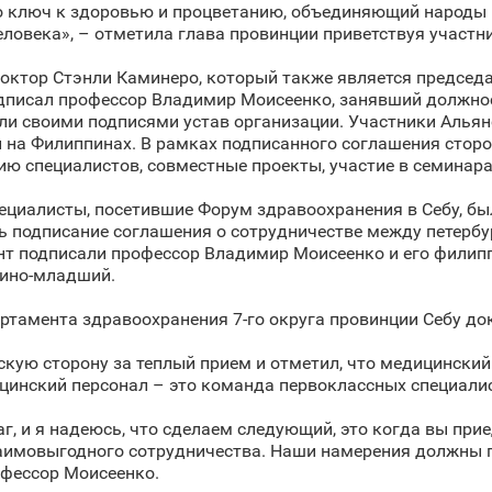
о ключ к здоровью и процветанию, объединяющий народы 
ловека», – отметила глава провинции приветствуя участн
октор Стэнли Каминеро, который также является председ
дписал профессор Владимир Моисеенко, занявший должнос
или своими подписями устав организации. Участники Алья
и на Филиппинах. В рамках подписанного соглашения стор
ю специалистов, совместные проекты, участие в семинара
пециалисты, посетившие Форум здравоохранения в Себу, б
сь подписание соглашения о сотрудничестве между петер
т подписали профессор Владимир Моисеенко и его филип
кино-младший.
ртамента здравоохранения 7-го округа провинции Себу до
ую сторону за теплый прием и отметил, что медицинский
инский персонал – это команда первоклассных специалис
 и я надеюсь, что сделаем следующий, это когда вы приеде
аимовыгодного сотрудничества. Наши намерения должны п
офессор Моисеенко.