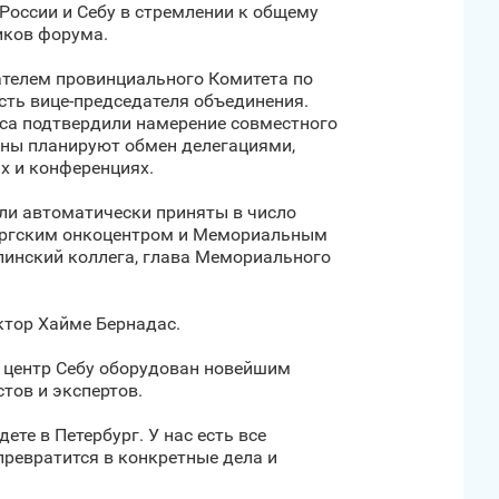
России и Себу в стремлении к общему
иков форума.
ателем провинциального Комитета по
ть вице-председателя объединения.
нса подтвердили намерение совместного
оны планируют обмен делегациями,
х и конференциях.
ыли автоматически приняты в число
бургским онкоцентром и Мемориальным
пинский коллега, глава Мемориального
ктор Хайме Бернадас.
 центр Себу оборудован новейшим
тов и экспертов.
те в Петербург. У нас есть все
ревратится в конкретные дела и