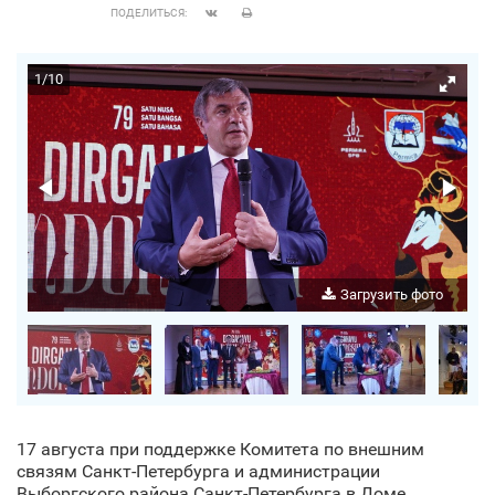
ПОДЕЛИТЬСЯ:
1
/
10
о
Загрузить фото
17 августа при поддержке Комитета по внешним
связям Санкт‑Петербурга и администрации
Выборгского района Санкт‑Петербурга в Доме