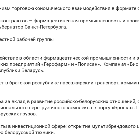
низм торгово-экономического взаимодействия в формате 
 контрактов – фармацевтическая промышленность и произ
убернатор Санкт‑Петербурга.
естной рабочей группы
ействие в области фармацевтической промышленности и з
ских предприятий «Герофарм» и «Полисан». Компания «Био
публики Беларусь.
т в братской республике пассажирский транспорт, коммун
а за вклад в развитие российско-белорусских отношений,
ционального перегрузочного комплекса в порту «Бронка». 
орусских грузов.
ты в инвестиционной сфере: открытие мультибрендового ц
ю белорусской техники.