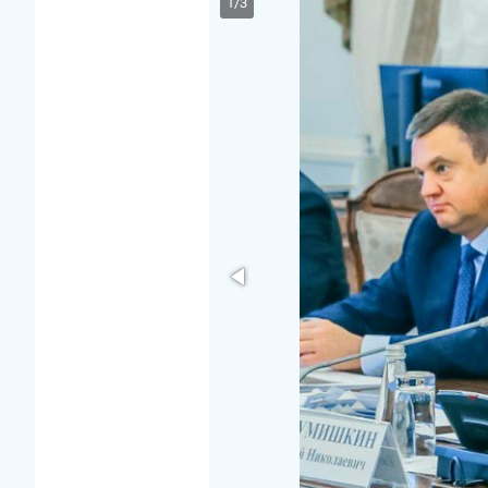
1
/
3