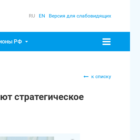
RU
EN
Версия для слабовидящих
гионы РФ
к списку
яют стратегическое