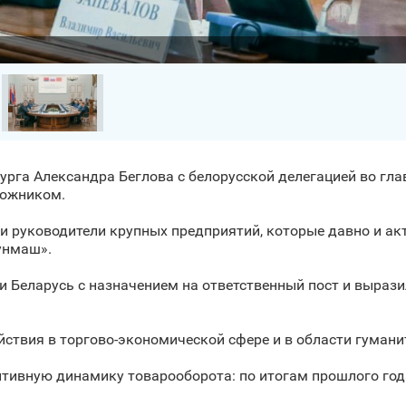
бурга Александра Беглова с белорусской делегацией во г
гожником.
ли руководители крупных предприятий, которые давно и а
унмаш».
 Беларусь с назначением на ответственный пост и вырази
ствия в торгово-экономической сфере и в области гумани
тивную динамику товарооборота: по итогам прошлого года 