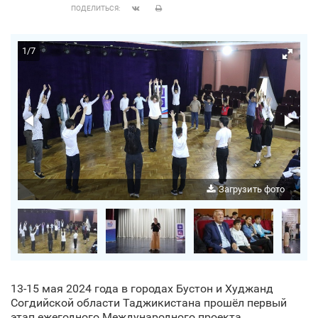
ПОДЕЛИТЬСЯ:
1
/
7
о
Загрузить фото
13-15 мая 2024 года в городах Бустон и Худжанд
Согдийской области Таджикистана прошёл первый
этап ежегодного Международного проекта