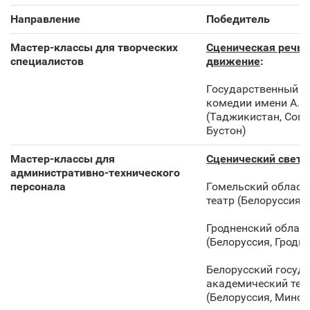
Направление
Победитель
Мастер-классы для творческих
Сценическая речь,
специалистов
движение
:
Государственный р
комедии имени А.С
(Таджикистан, Согд
Бустон)
Мастер-классы для
Сценический свет
:
административно-технического
персонала
Гомельский област
театр (Белоруссия, 
Гродненский област
(Белоруссия, Гродно
Белорусский госуд
академический теа
(Белоруссия, Минск