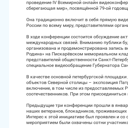
проведение IV Всемирной онлайн видеоконфер
сберегающая мир», посвящённой 79-ой годовщи
Она традиционно включит в себя прямую вид
России по всему миру, представителями орган
В ходе конференции состоится обсуждение ак
международных связей. Вниманию публики буд
организована и продемонстрирована запись в
Родина» на Пискарёвском мемориальном кладб
представителей общественности Санкт‑Петерб
специальное видеообращение Губернатора Сан
В качестве основной петербургской площадки
объектов Северной столицы – экспозиция Пат
включение, в том числе из предоставляемых 
соотечественников. При этом присоединиться
Предыдущие три конференции прошли в январе,
наших ветеранов, блокадников, проживающих в
Интерес к этой инициативе был проявлен и со
мероприятием были охвачены сотни участнико