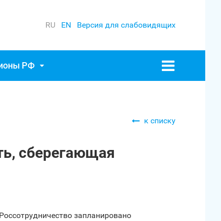
RU
EN
Версия для слабовидящих
гионы РФ
к списку
ть, сберегающая
 Россотрудничество запланировано