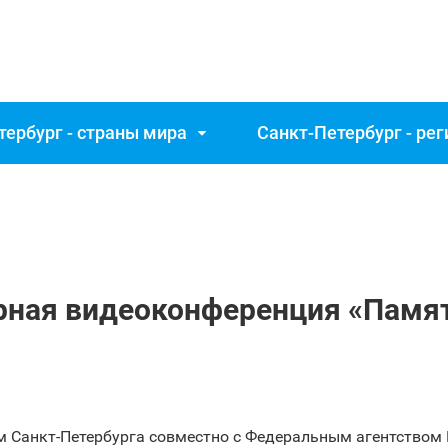
тербург - страны мира
Санкт‑Петербург - ре
рная видеоконференция «Памя
м Санкт‑Петербурга совместно с Федеральным агентством