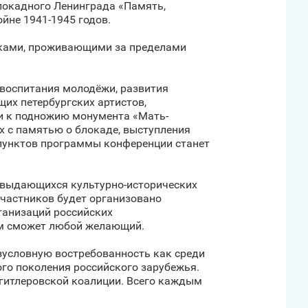
локадного Ленинграда «Память,
йне 1941-1945 годов.
иками, проживающими за пределами
 воспитания молодёжи, развития
их петербургских артистов,
ии к подножию монумента «Мать-
х с памятью о блокаде, выступления
 пунктов программы конференции станет
з выдающихся культурно-исторических
участников будет организовано
ганизаций российских
ём сможет любой желающий.
езусловную востребованность как среди
ого поколения российского зарубежья.
игитлеровской коалиции. Всего каждым