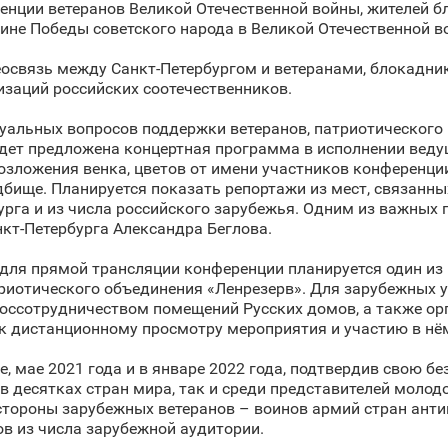
енции ветеранов Великой Отечественной войны, жителей б
не Победы советского народа в Великой Отечественной во
еосвязь между Санкт‑Петербургом и ветеранами, блокадн
изаций российских соотечественников.
туальных вопросов поддержки ветеранов, патриотического
ет предложена концертная программа в исполнении ведущ
озложения венка, цветов от имени участников конференц
ище. Планируется показать репортажи из мест, связанны
урга и из числа российского зарубежья. Одним из важных
кт‑Петербурга Александра Беглова.
 для прямой трансляции конференции планируется один и
риотического объединения «Ленрезерв». Для зарубежных 
Россотрудничеством помещений Русских домов, а также ор
 к дистанционному просмотру мероприятия и участию в н
 мае 2021 года и в январе 2022 года, подтвердив свою б
 десятках стран мира, так и среди представителей молод
 стороны зарубежных ветеранов – воинов армий стран ант
в из числа зарубежной аудитории.