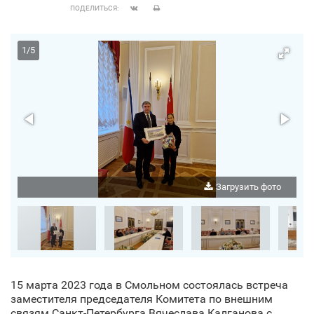
ПОДЕЛИТЬСЯ:
1
/
5
о
Загрузить фото
15 марта 2023 года в Смольном состоялась встреча
заместителя председателя Комитета по внешним
связям Санкт‑Петербурга Вячеслава Калганова с