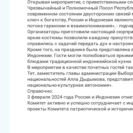
Открывая мероприятие, с приветственными сл
Чрезвычайный и Полномочный Посол Республик
современном состоянии двусторонних связей м
ключ к богатству, Россия и Индонезия являют
потоке гармонии и взаимопонимания», - подче
Организаторы приготовили настоящий сюрприз
яркие костюмы позволили каждому присутств
справились с задачей передать дух и настрое
Кроме того, на празднике была представлена 
Индонезии. Гости могли полюбоваться ярким
блюдами традиционной индонезийской кухни.
В мероприятии в качестве почетных гостей та
Тет, заместитель главы администрации Выбор
национальностей Алла Дыдымова, представит
национально-культурная автономия».
Справочно:
3 февраля 2024 года Россия и Индонезия отм
Комитет активно и успешно сотрудничает с ин
проекты Комитета патриотической и историче