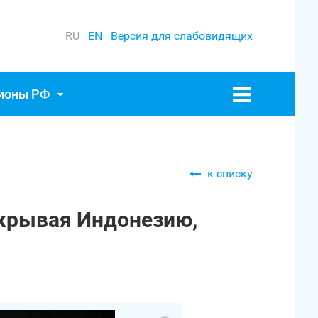
RU
EN
Версия для слабовидящих
гионы РФ
к списку
ткрывая Индонезию,