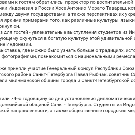
овами к гостям обратились проректор по воспитательной
и Индонезия в России Хосе Антонио Морато Тавареш, кот
ежду двумя государствами, а также перспективах их укреп
ся яркими примерами того, как различные культуры, языки
ркнул он.
 для гостей - увлекательные выступления студентов из И
ующему окунуться в богатую культуру этой удивительной
ние Индонезии.
выставка, где можно было узнать больше о традициях, ис
и фотографиями, познакомиться с национальными ремесла
кже приняли участие Генеральный консул Республики Союз
гского района Санкт‑Петербурга Павел Рыбчак, советник 
ели мьянманской общины города и Санкт‑Петербургской о
етили 74-ю годовщину со дня установления дипломатическ
донезийской общиной Санкт‑Петербурга. Студенты из Индо
ской направленности, а также общественные городские ме