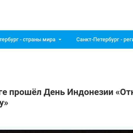
тербург - страны мира
Санкт‑Петербург - ре
рге прошёл День Индонезии «О
у»