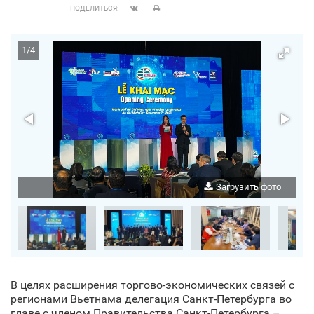
ПОДЕЛИТЬСЯ:
1
/
4
о
Загрузить фото
В целях расширения торгово-экономических связей с
регионами Вьетнама делегация Санкт‑Петербурга во
главе с членом Правительства Санкт‑Петербурга –