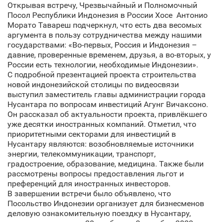
Открывая встречу, Чрезвычайный и Полномочный
Посол Республики Индонезия в России Хосе Антонио
Морато Тавареш подчеркнул, что есть два весомых
аргумента в пользу сотрудничества между нашими
государствами: «Во-первых, Россия и Индонезия –
давние, проверенные временем, друзья, а во-вторых, у
России есть технологии, необходимые Индонезии».
С подробной презентацией проекта строительства
новой индонезийской столицы по видеосвязи
выступил заместитель главы администрации города
Нусантара по вопросам инвестиций Агунг Вичаксоно.
Он рассказал об актуальности проекта, привлёкшего
уже десятки иностранных компаний. Отметил, что
приоритетными секторами для инвестиций в
Нусантару являются: возобновляемые источники
энергии, телекоммуникации, транспорт,
градостроение, образование, медицина. Также были
рассмотрены вопросы предоставления льгот и
преференций для иностранных инвесторов.
В завершении встречи было объявлено, что
Посольство Индонезии организует для бизнесменов
деловую ознакомительную поездку в Нусантару,