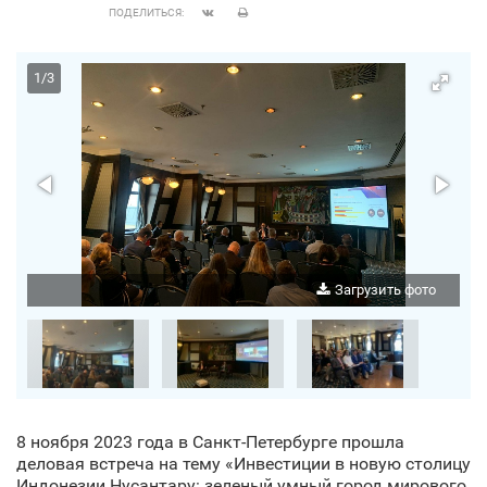
ПОДЕЛИТЬСЯ:
1
/
3
о
Загрузить фото
8 ноября 2023 года в Санкт‑Петербурге прошла
деловая встреча на тему «Инвестиции в новую столицу
Индонезии Нусантару: зеленый умный город мирового