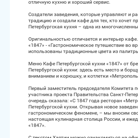
отличную кухню и хороший сервис.
Создатели заведения, которые управляют и р
традицию и создали кафе для тех, кто хочет п
Петербургская кухня – одна из многочисленны
Оригинальностью отличается и интерьер кафе. 
«1847» - «Гастрономическое путешествие во в
использованы традиционные цвета из палитры
Меню Кафе Петербургской кухни «1847» от бр
Петербургской кухни: здесь есть место и борщ
вниманием и корюшку, и котлетки «Метропольк
Первый заместитель председателя Комитета п
участника проекта Правительства Санкт‑Петер
очередь сказала: «С 1847 года ресторан «Мет
Петербургской кухни. Открывая новое заведен
гастрономическом феномене, – мы вносим свой
настоящая кулинарная столица России, и еже
«1847».
С текстом Хартии можно ознакомиться на офи