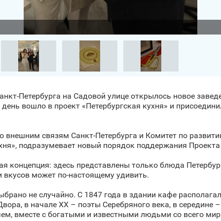
Санкт‑Петербурга на Садовой улице открылось новое заве
же день вошло в проект «Петербургская кухня» и присоедин
 внешним связям Санкт‑Петербурга и Комитет по развитию
ухня», подразумевает новый порядок поддержания Проекта
ая концепция: здесь представлены только блюда Петербург
и вкусов может по-настоящему удивить.
ыбрано не случайно. С 1847 года в здании кафе располагал
Двора, в начале XX – поэты Серебряного века, в середине 
м, вместе с богатыми и известными людьми со всего мира