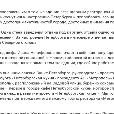
асположенным в том же здании легендарным рестораном «
рикоснуться к настроению Петербурга и попробовать его на
х достопримечательностей города, достойных внимания го
Одна стена заведения отдана под картину, отсылающую нас
ремени». За настроение Петербурга в интерьере отвечает в
 Северной столицы.
енд-шефа Ивана Никифорова включает в себя как популярн
у с копченой говядиной, и Новомихайловской котлете, и д
и», созданные прямо в том же здании, где сейчас работае
о внешним связям Санкт‑Петербурга, руководитель проект
бурга «Петербургская кухня» президенту АО «Метрополь» 
рополь», расположенный на Садовой улице, бережно сохра
ие – первое в городе кафе Петербургской кухни, которое с
 вклад в развитие проекта «Петербургская кухня». Мы точ
дневно подтверждаем это каждому гостю ресторана «Метро
циальном сайте Комитета по внешним связям Санкт‑Петер