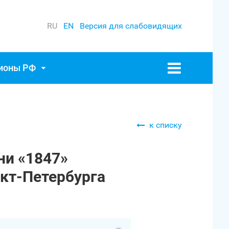
RU
EN
Версия для слабовидящих
гионы РФ
к списку
ни «1847»
кт‑Петербурга