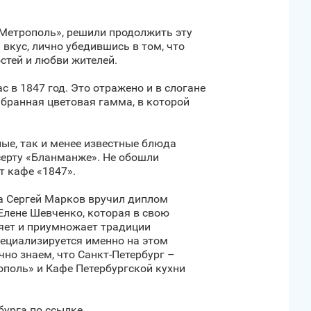
Метрополь», решили продолжить эту
 вкус, лично убедившись в том, что
стей и любви жителей.
 в 1847 год. Это отражено и в слогане
ыбранная цветовая гамма, в которой
ые, так и менее известные блюда
есерту «Бланманже». Не обошли
т кафе «1847».
а Сергей Марков вручил диплом
Елене Шевченко, которая в свою
няет и приумножает традиции
пециализируется именно на этом
но знаем, что Санкт‑Петербург –
поль» и Кафе Петербургской кухни
бурга по ссылке