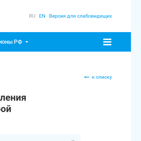
RU
EN
Версия для слабовидящих
гионы РФ
к списку
вления
бой