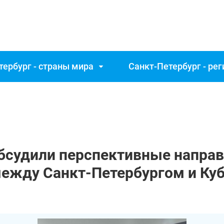
тербург - страны мира
Санкт‑Петербург - ре
бсудили перспективные напра
между Санкт‑Петербургом и Ку