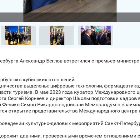
тербурга Александр Беглов встретился с премьер-минист
рбургско-кубинских отношений.
ничества выделены: цифровые технологии, фармацевтика, 
асти туризма. В мае 2023 года куратор Международного ц
рга Сергей Корнеев и директор Школы подготовки кадров 
н Феликс Симон Рикардo подписали Меморандум о взаимод
ется открытие представительства Международного центра 
проведении культурно-деловых мероприятий Санкт‑Петербург
 дорожит давними, проверенными временем отношениями с