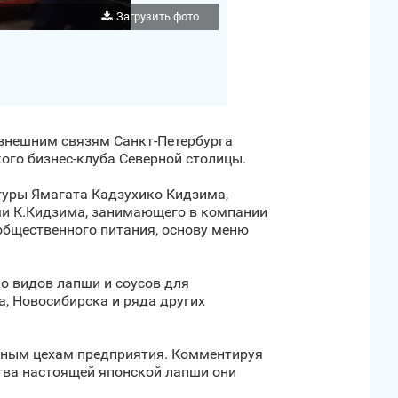
Загрузить фото
 внешним связям Санкт‑Петербурга
го бизнес-клуба Северной столицы.
туры Ямагата Кадзухико Кидзима,
ями К.Кидзима, занимающего в компании
 общественного питания, основу меню
о видов лапши и соусов для
, Новосибирска и ряда других
нным цехам предприятия. Комментируя
ства настоящей японской лапши они