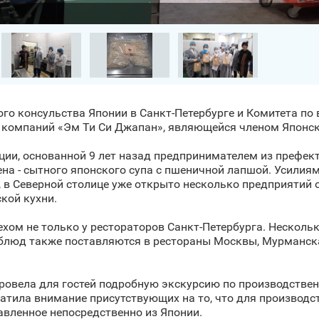
ого консульства Японии в Санкт‑Петербурге и Комитета по
компаний «Эм Ти Си Джапан», являющейся членом Японско
ции, основанной 9 лет назад предпринимателем из префек
ена - сытного японского супа с пшеничной лапшой. Усили
, в Северной столице уже открыто несколько предприятий
кой кухни.
ом не только у рестораторов Санкт‑Петербурга. Нескольк
 блюд также поставляются в рестораны Москвы, Мурманска
ровела для гостей подробную экскурсию по производстве
ратила внимание присутствующих на то, что для производ
авленное непосредственно из Японии.