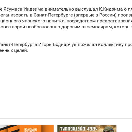
ге Ясумаса Иидзима внимательно выслушал К.Кидзима о 
рганизовать в Санкт‑Петербурге (впервые в России) произ
иционного японского напитка, посредством предоставлен
ивовес порой необоснованно дорогим экземплярам, которы
анкт‑Петербурга Игорь Боднарчук пожелал коллективу пр
енных целей.