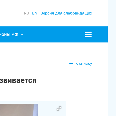
RU
EN
Версия для слабовидящих
гионы РФ
к списку
азвивается